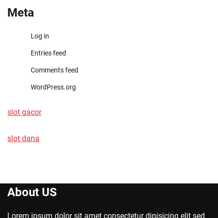
Meta
Log in
Entries feed
Comments feed
WordPress.org
slot gacor
slot dana
About US
Lorem ipsum dolor sit amet consectetur dipisicing elit sed