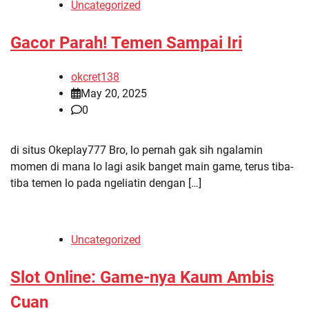
Uncategorized
Gacor Parah! Temen Sampai Iri
okcret138
May 20, 2025
0
di situs Okeplay777 Bro, lo pernah gak sih ngalamin
momen di mana lo lagi asik banget main game, terus tiba-
tiba temen lo pada ngeliatin dengan […]
Uncategorized
Slot Online: Game-nya Kaum Ambis
Cuan