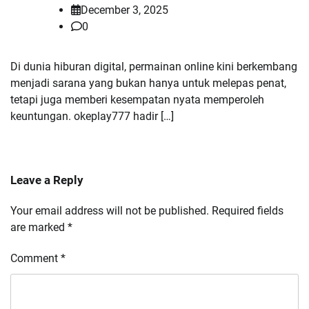
December 3, 2025
0
Di dunia hiburan digital, permainan online kini berkembang
menjadi sarana yang bukan hanya untuk melepas penat,
tetapi juga memberi kesempatan nyata memperoleh
keuntungan. okeplay777 hadir […]
Leave a Reply
Your email address will not be published.
Required fields
are marked
*
Comment
*