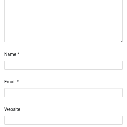
Name
*
Email
*
Website