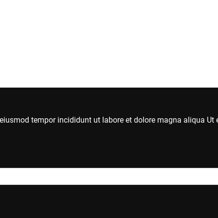
o eiusmod tempor incididunt ut labore et dolore magna aliqua U