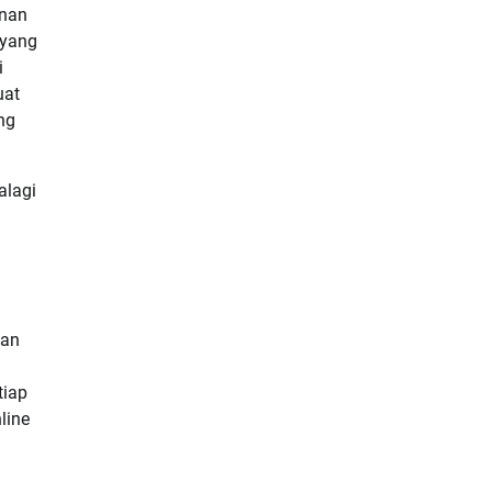
inan
 yang
i
uat
ng
alagi
pan
tiap
line