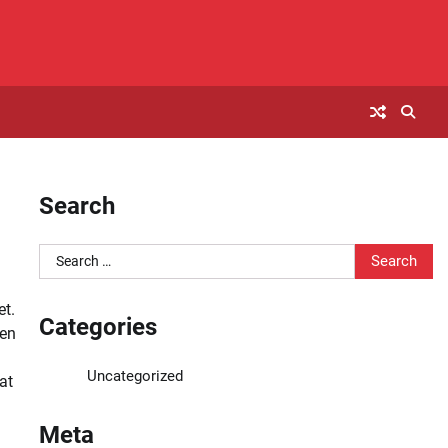
Search
Search
for:
et.
Categories
gen
Uncategorized
at
Meta