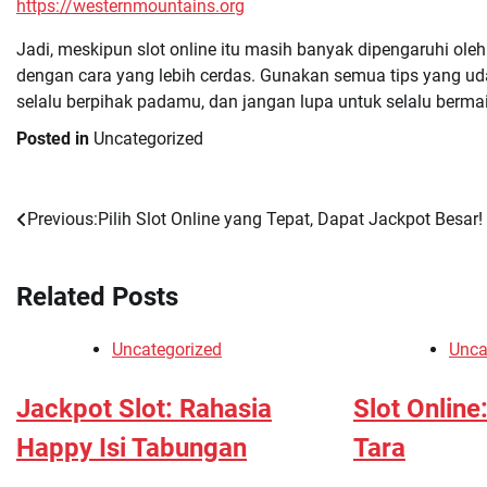
https://westernmountains.org
Jadi, meskipun slot online itu masih banyak dipengaruhi ol
dengan cara yang lebih cerdas. Gunakan semua tips yang u
selalu berpihak padamu, dan jangan lupa untuk selalu bermai
Posted in
Uncategorized
Previous:
Pilih Slot Online yang Tepat, Dapat Jackpot Besar!
Post
navigation
Related Posts
Uncategorized
Unca
Jackpot Slot: Rahasia
Slot Online
Happy Isi Tabungan
Tara