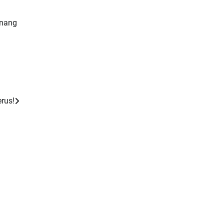
enang
rus!