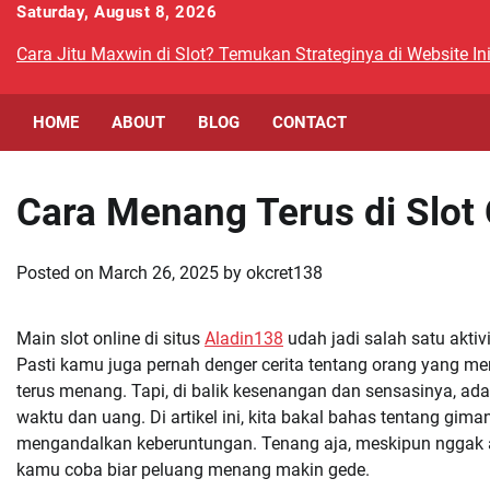
Skip
Saturday, August 8, 2026
to
Cara Jitu Maxwin di Slot? Temukan Strateginya di Website Ini
content
HOME
ABOUT
BLOG
CONTACT
Cara Menang Terus di Slot 
Posted on
March 26, 2025
by
okcret138
Main slot online di situs
Aladin138
udah jadi salah satu aktiv
Pasti kamu juga pernah denger cerita tentang orang yang m
terus menang. Tapi, di balik kesenangan dan sensasinya, ad
waktu dan uang. Di artikel ini, kita bakal bahas tentang gima
mengandalkan keberuntungan. Tenang aja, meskipun nggak a
kamu coba biar peluang menang makin gede.