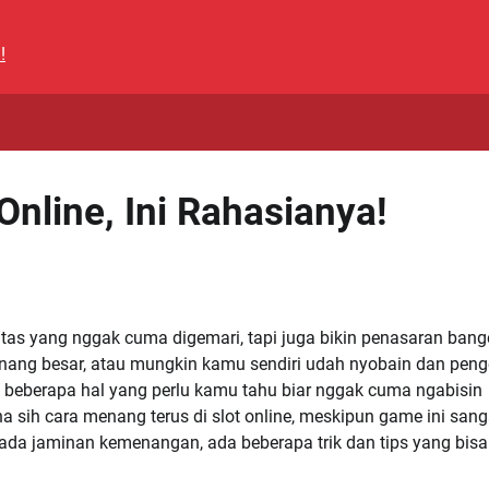
!
Online, Ini Rahasianya!
itas yang nggak cuma digemari, tapi juga bikin penasaran bang
enang besar, atau mungkin kamu sendiri udah nyobain dan pen
a beberapa hal yang perlu kamu tahu biar nggak cuma ngabisin
na sih cara menang terus di slot online, meskipun game ini sang
da jaminan kemenangan, ada beberapa trik dan tips yang bisa