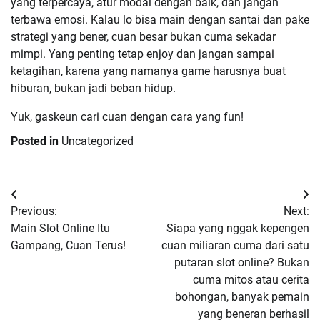
yang terpercaya, atur modal dengan baik, dan jangan
terbawa emosi. Kalau lo bisa main dengan santai dan pake
strategi yang bener, cuan besar bukan cuma sekadar
mimpi. Yang penting tetap enjoy dan jangan sampai
ketagihan, karena yang namanya game harusnya buat
hiburan, bukan jadi beban hidup.
Yuk, gaskeun cari cuan dengan cara yang fun!
Posted in
Uncategorized
Post
Previous:
Next:
navigation
Main Slot Online Itu
Siapa yang nggak kepengen
Gampang, Cuan Terus!
cuan miliaran cuma dari satu
putaran slot online? Bukan
cuma mitos atau cerita
bohongan, banyak pemain
yang beneran berhasil