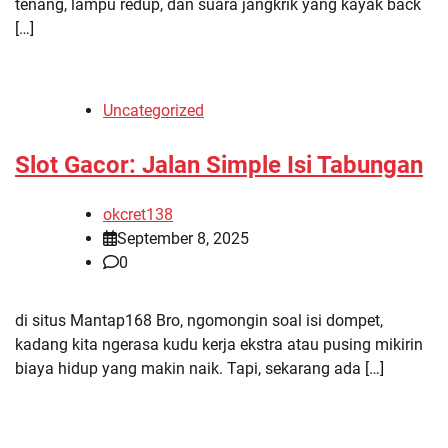
tenang, lampu redup, dan suara jangkrik yang kayak back
[…]
Uncategorized
Slot Gacor: Jalan Simple Isi Tabungan
okcret138
September 8, 2025
0
di situs Mantap168 Bro, ngomongin soal isi dompet,
kadang kita ngerasa kudu kerja ekstra atau pusing mikirin
biaya hidup yang makin naik. Tapi, sekarang ada […]