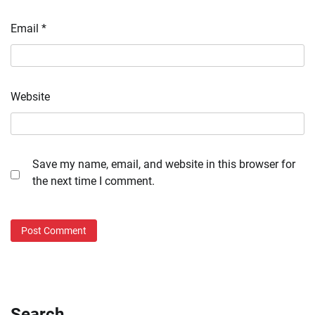
Email
*
Website
Save my name, email, and website in this browser for
the next time I comment.
Search