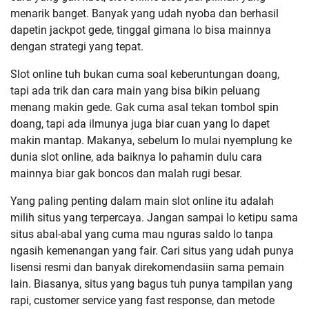
menarik banget. Banyak yang udah nyoba dan berhasil
dapetin jackpot gede, tinggal gimana lo bisa mainnya
dengan strategi yang tepat.
Slot online tuh bukan cuma soal keberuntungan doang,
tapi ada trik dan cara main yang bisa bikin peluang
menang makin gede. Gak cuma asal tekan tombol spin
doang, tapi ada ilmunya juga biar cuan yang lo dapet
makin mantap. Makanya, sebelum lo mulai nyemplung ke
dunia slot online, ada baiknya lo pahamin dulu cara
mainnya biar gak boncos dan malah rugi besar.
Yang paling penting dalam main slot online itu adalah
milih situs yang terpercaya. Jangan sampai lo ketipu sama
situs abal-abal yang cuma mau nguras saldo lo tanpa
ngasih kemenangan yang fair. Cari situs yang udah punya
lisensi resmi dan banyak direkomendasiin sama pemain
lain. Biasanya, situs yang bagus tuh punya tampilan yang
rapi, customer service yang fast response, dan metode