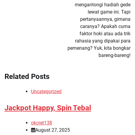
mengantongi hadiah gede
lewat game ini. Tapi
pertanyaannya, gimana
caranya? Apakah cuma
faktor hoki atau ada trik
rahasia yang dipakai para
pemenang? Yuk, kita bongkar
bareng-bareng!
Related Posts
Uncategorized
Jackpot Happy, Spin Tebal
okcret138
August 27, 2025