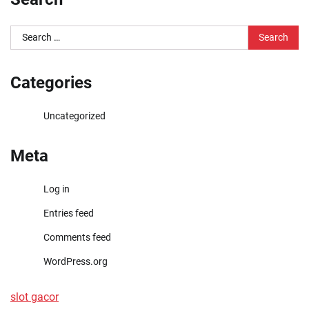
Search
for:
Categories
Uncategorized
Meta
Log in
Entries feed
Comments feed
WordPress.org
slot gacor