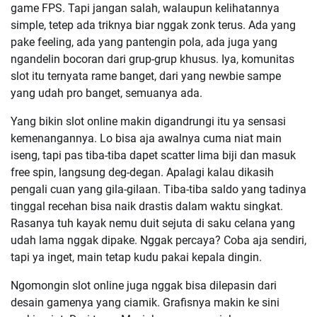
game FPS. Tapi jangan salah, walaupun kelihatannya
simple, tetep ada triknya biar nggak zonk terus. Ada yang
pake feeling, ada yang pantengin pola, ada juga yang
ngandelin bocoran dari grup-grup khusus. Iya, komunitas
slot itu ternyata rame banget, dari yang newbie sampe
yang udah pro banget, semuanya ada.
Yang bikin slot online makin digandrungi itu ya sensasi
kemenangannya. Lo bisa aja awalnya cuma niat main
iseng, tapi pas tiba-tiba dapet scatter lima biji dan masuk
free spin, langsung deg-degan. Apalagi kalau dikasih
pengali cuan yang gila-gilaan. Tiba-tiba saldo yang tadinya
tinggal recehan bisa naik drastis dalam waktu singkat.
Rasanya tuh kayak nemu duit sejuta di saku celana yang
udah lama nggak dipake. Nggak percaya? Coba aja sendiri,
tapi ya inget, main tetap kudu pakai kepala dingin.
Ngomongin slot online juga nggak bisa dilepasin dari
desain gamenya yang ciamik. Grafisnya makin ke sini