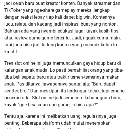
jadi celah baru buat kreator konten. Banyak streamer dan
TikToker yang nge-share gameplay mereka, lengkap
dengan reaksi lebay tiap kali dapet big win. Kontennya
lucu, relate, dan kadang jadi inspirasi buat yang nonton.
Bahkan ada yang nyambi edukasi juga, kayak kasih tips
atau review game-game tertentu. Jadi, nggak cuma main,
tapi juga bisa jadi ladang konten yang menarik kalau lo
kreatif.
Tren slot online ini juga memunculkan gaya hidup baru di
kalangan anak muda. Lo pasti pernah liat orang yang tiba-
tiba beli sepatu baru atau traktir temen-temennya makan
enak. Pas ditanya, jawabannya santai aja: “Baru dapet
scatter, bro.” Dan meskipun itu terdengar kocak, tapi emang
beneran ada. Slot online jadi semacam kebanggaan baru,
kayak “gue bisa cuan dari game, lo bisa apa?”
Tentu aja, karena ini melibatkan uang, regulasinya juga
penting. Beberapa platform udah mulai menerapkan