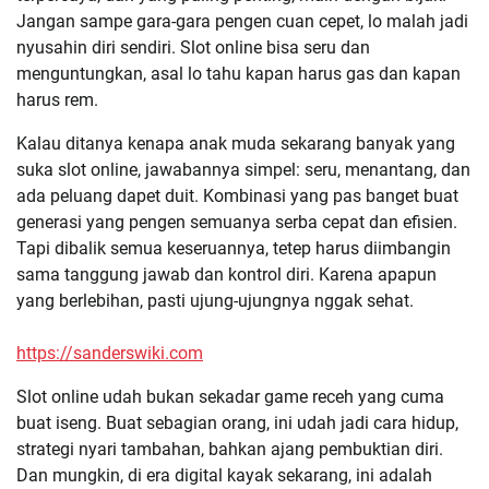
Jangan sampe gara-gara pengen cuan cepet, lo malah jadi
nyusahin diri sendiri. Slot online bisa seru dan
menguntungkan, asal lo tahu kapan harus gas dan kapan
harus rem.
Kalau ditanya kenapa anak muda sekarang banyak yang
suka slot online, jawabannya simpel: seru, menantang, dan
ada peluang dapet duit. Kombinasi yang pas banget buat
generasi yang pengen semuanya serba cepat dan efisien.
Tapi dibalik semua keseruannya, tetep harus diimbangin
sama tanggung jawab dan kontrol diri. Karena apapun
yang berlebihan, pasti ujung-ujungnya nggak sehat.
https://sanderswiki.com
Slot online udah bukan sekadar game receh yang cuma
buat iseng. Buat sebagian orang, ini udah jadi cara hidup,
strategi nyari tambahan, bahkan ajang pembuktian diri.
Dan mungkin, di era digital kayak sekarang, ini adalah