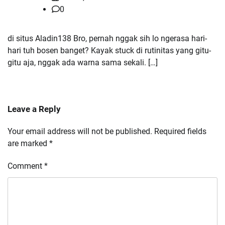
0
di situs Aladin138 Bro, pernah nggak sih lo ngerasa hari-
hari tuh bosen banget? Kayak stuck di rutinitas yang gitu-
gitu aja, nggak ada warna sama sekali. […]
Leave a Reply
Your email address will not be published.
Required fields
are marked
*
Comment
*