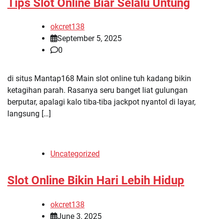
Tips Slot Online Biar Selalu Untung
okcret138
September 5, 2025
0
di situs Mantap168 Main slot online tuh kadang bikin
ketagihan parah. Rasanya seru banget liat gulungan
berputar, apalagi kalo tiba-tiba jackpot nyantol di layar,
langsung […]
Uncategorized
Slot Online Bikin Hari Lebih Hidup
okcret138
June 3, 2025