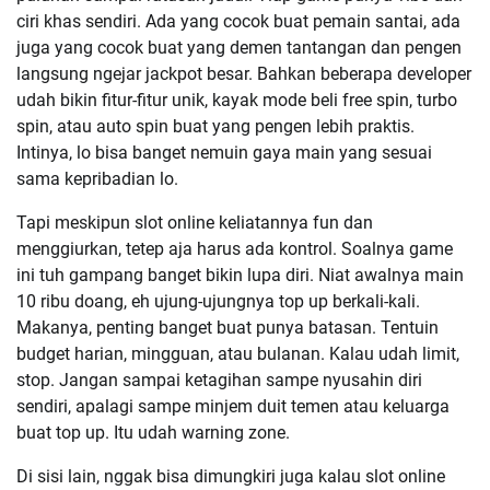
ciri khas sendiri. Ada yang cocok buat pemain santai, ada
juga yang cocok buat yang demen tantangan dan pengen
langsung ngejar jackpot besar. Bahkan beberapa developer
udah bikin fitur-fitur unik, kayak mode beli free spin, turbo
spin, atau auto spin buat yang pengen lebih praktis.
Intinya, lo bisa banget nemuin gaya main yang sesuai
sama kepribadian lo.
Tapi meskipun slot online keliatannya fun dan
menggiurkan, tetep aja harus ada kontrol. Soalnya game
ini tuh gampang banget bikin lupa diri. Niat awalnya main
10 ribu doang, eh ujung-ujungnya top up berkali-kali.
Makanya, penting banget buat punya batasan. Tentuin
budget harian, mingguan, atau bulanan. Kalau udah limit,
stop. Jangan sampai ketagihan sampe nyusahin diri
sendiri, apalagi sampe minjem duit temen atau keluarga
buat top up. Itu udah warning zone.
Di sisi lain, nggak bisa dimungkiri juga kalau slot online