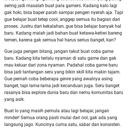
sering jadi masalah buat para gamers. Kadang kalo lagi
gak hoki, bisa baper parah sampai pengen nyerah aja. Tapi
gue belajar buat tetep cool, anggep semua itu bagian dari
proses. Justru dari kekalahan, gue bisa belajar banyak hal
baru. Kadang malah jadi bahan buat ketawa-ketiwi bareng
temen, karena gak semua hal harus serius banget, kan?
Gue juga pengen bilang, jangan takut buat coba game
baru. Kadang kita terlalu nyaman di satu game dan gak
mau keluar dari zona nyaman. Padahal coba game baru
bisa jadi tantangan seru yang bikin skill kita makin tajam.
Gue pernah coba beberapa genre yang awalnya asing
banget, tapi lama-lama jadi kecanduan juga. Seru banget
rasanya bisa explore dunia baru dan nemu komunitas baru
yang asik.
Buat lo yang masih pemula atau lagi belajar, jangan
minder! Semua orang pasti mulai dari nol, gak ada yang
langsung jago. Kuncinya cuma satu, sabar dan konsisten.