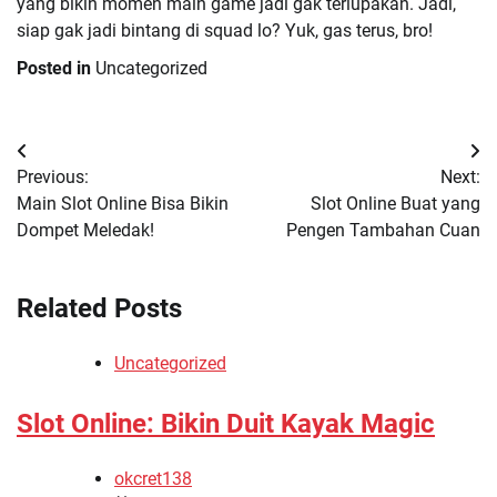
yang bikin momen main game jadi gak terlupakan. Jadi,
siap gak jadi bintang di squad lo? Yuk, gas terus, bro!
Posted in
Uncategorized
Post
Previous:
Next:
navigation
Main Slot Online Bisa Bikin
Slot Online Buat yang
Dompet Meledak!
Pengen Tambahan Cuan
Related Posts
Uncategorized
Slot Online: Bikin Duit Kayak Magic
okcret138