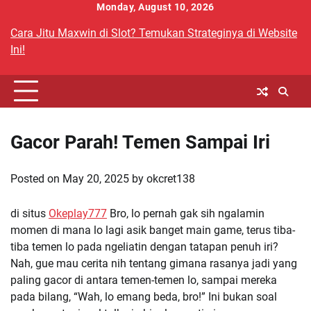
Skip
Monday, August 10, 2026
to
Cara Jitu Maxwin di Slot? Temukan Strateginya di Website
content
Ini!
Gacor Parah! Temen Sampai Iri
Posted on
May 20, 2025
by
okcret138
di situs
Okeplay777
Bro, lo pernah gak sih ngalamin
momen di mana lo lagi asik banget main game, terus tiba-
tiba temen lo pada ngeliatin dengan tatapan penuh iri?
Nah, gue mau cerita nih tentang gimana rasanya jadi yang
paling gacor di antara temen-temen lo, sampai mereka
pada bilang, “Wah, lo emang beda, bro!” Ini bukan soal