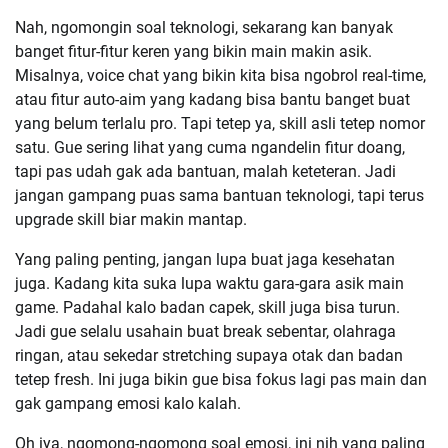
Nah, ngomongin soal teknologi, sekarang kan banyak
banget fitur-fitur keren yang bikin main makin asik.
Misalnya, voice chat yang bikin kita bisa ngobrol real-time,
atau fitur auto-aim yang kadang bisa bantu banget buat
yang belum terlalu pro. Tapi tetep ya, skill asli tetep nomor
satu. Gue sering lihat yang cuma ngandelin fitur doang,
tapi pas udah gak ada bantuan, malah keteteran. Jadi
jangan gampang puas sama bantuan teknologi, tapi terus
upgrade skill biar makin mantap.
Yang paling penting, jangan lupa buat jaga kesehatan
juga. Kadang kita suka lupa waktu gara-gara asik main
game. Padahal kalo badan capek, skill juga bisa turun.
Jadi gue selalu usahain buat break sebentar, olahraga
ringan, atau sekedar stretching supaya otak dan badan
tetep fresh. Ini juga bikin gue bisa fokus lagi pas main dan
gak gampang emosi kalo kalah.
Oh iya, ngomong-ngomong soal emosi, ini nih yang paling