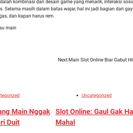
dalah kombinasi dari desain game yang menarik, interaksi sosi
as. Selama masih dalam batas wajar, hal ini jadi bagian dari ga
gas, dan kapan harus rem.
mau main
Next:
Main Slot Online Biar Gabut Hi
tegorized
Uncategorized
yang Main Nggak
Slot Online: Gaul Gak H
i Duit
Mahal