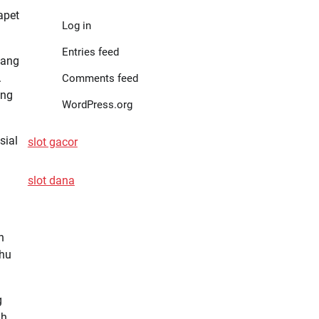
apet
Log in
Entries feed
yang
.
Comments feed
ong
WordPress.org
sial
slot gacor
slot dana
h
ahu
g
ah