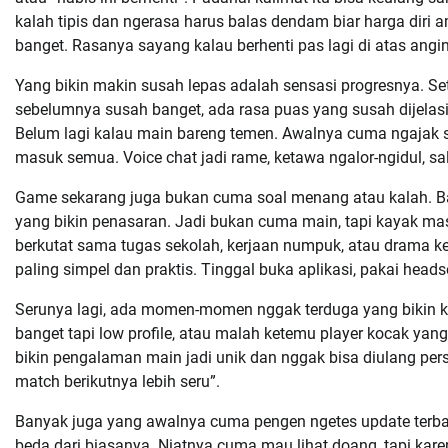
kalah tipis dan ngerasa harus balas dendam biar harga diri a
banget. Rasanya sayang kalau berhenti pas lagi di atas angin
Yang bikin makin susah lepas adalah sensasi progresnya. Seti
sebelumnya susah banget, ada rasa puas yang susah dijelasin
Belum lagi kalau main bareng temen. Awalnya cuma ngajak sat
masuk semua. Voice chat jadi rame, ketawa ngalor-ngidul, sali
Game sekarang juga bukan cuma soal menang atau kalah. Bany
yang bikin penasaran. Jadi bukan cuma main, tapi kayak masu
berkutat sama tugas sekolah, kerjaan numpuk, atau drama k
paling simpel dan praktis. Tinggal buka aplikasi, pakai heads
Serunya lagi, ada momen-momen nggak terduga yang bikin k
banget tapi low profile, atau malah ketemu player kocak yang
bikin pengalaman main jadi unik dan nggak bisa diulang pers
match berikutnya lebih seru”.
Banyak juga yang awalnya cuma pengen ngetes update terbaru
beda dari biasanya. Niatnya cuma mau lihat doang, tapi kar