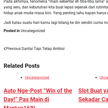
Pada akhirnya, fenomena “main sebentar eh tiba-tiba lama” a
yang seru, dan kebutuhan kita buat lepas sejenak dari rutinit
hidup anak muda masa kini. Yang penting tahu kapan harus 
Jadi kalau suatu hari kamu lagi bilang ke diri sendiri cuma 
Posted in
Uncategorized
Previous:
Santai Tapi Tetap Ambisi
Post
navigation
Related Posts
Uncategorized
Unca
Auto Nge-Post “Win of the
Slot Buat 
Day!” Pas Main di
Sekadar Car