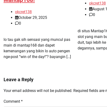
Mantap168!
okcret138
August 1
okcret138
0
October 29, 2025
0
di situs Mantap1
slot yang main b
lo tau gak sih sensasi yang muncul pas
duit, tapi lebih 
main di mantap168 dan dapet
degannya, sampai
kemenangan yang bikin lo auto pengen
nge-post “win of the day!”? bayangin […]
Leave a Reply
Your email address will not be published.
Required fields are
Comment
*