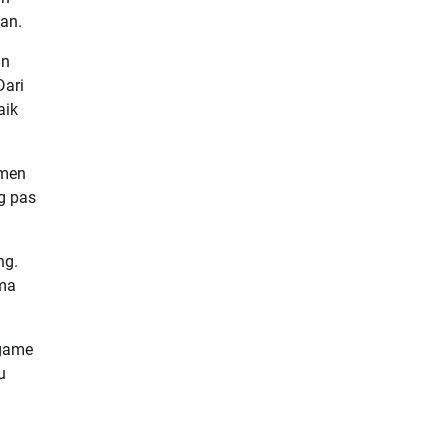
an.
in
Dari
aik
omen
g pas
ng.
ama
 game
u