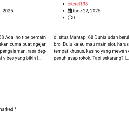
okcret138
, 2025
June 22, 2025
0
68 Ada lho tipe pemain
di situs Mantap168 Dunia udah beru
ukan cuma buat ngejar
bro. Dulu kalau mau main slot, harus
ke pengalaman, rasa deg-
tempat khusus, kasino yang mewah
 vibes yang bikin […]
penuh asap rokok. Tapi sekarang? […
 marked
*