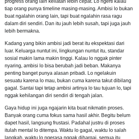
progress orang lain keliatan lebih cepat. Lo ngerti kalau
tiap orang punya timeline masing-masing. Ambisi lo bukan
buat ngalahin orang lain, tapi buat ngalahin rasa ragu
dalam diri sendiri. Dan itu jauh lebih susah, tapi juga jauh
lebih bermakna.
Kadang yang bikin ambisi jadi berat itu ekspektasi dari
luar. Keluarga nuntut ini, lingkungan nuntut itu, standar
sosial makin lama makin tinggi. Kalau lo nggak pinter
nyaring, ambisi lo bisa berubah jadi beban. Makanya
penting banget punya alasan pribadi. Lo ngelakuin
sesuatu karena lo mau, bukan cuma karena takut dibilang
gagal. Santai tapi tetap ambisi artinya lo tau tujuan lo, tapi
nggak kehilangan diri sendiri di tengah jalan.
Gaya hidup ini juga ngajarin kita buat nikmatin proses.
Banyak orang cuma fokus sama hasil akhir. Begitu belum
dapet hasil, langsung frustasi. Padahal justru di proses
itulah mental lo ditempa. Waktu lo gagal, waktu lo salah
langkah, waktu lo ngerasa nggak dihargai, semua itu