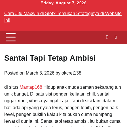
Skip
Friday, August 7, 2026
to
Cara Jitu Maxwin di Slot? Temukan Strateginya di Website
content
Ini!
Santai Tapi Tetap Ambisi
Posted on
March 3, 2026
by
okcret138
di situs
Mantap168
Hidup anak muda zaman sekarang tuh
unik banget. Di satu sisi pengen keliatan chill, santai,
nggak ribet, vibes-nya ngalir aja. Tapi di sisi lain, dalam
hati ada api yang nyala terus, pengen lebih, pengen naik
level, pengen buktiin kalau kita bukan cuma numpang
lewat di dunia ini. Santai tapi tetap ambisi, itu bukan cuma