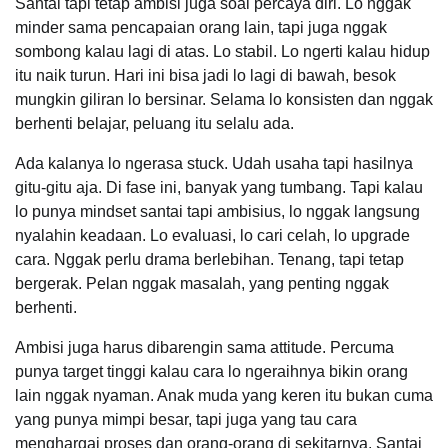
Santai tapi tetap ambisi juga soal percaya diri. Lo nggak
minder sama pencapaian orang lain, tapi juga nggak
sombong kalau lagi di atas. Lo stabil. Lo ngerti kalau hidup
itu naik turun. Hari ini bisa jadi lo lagi di bawah, besok
mungkin giliran lo bersinar. Selama lo konsisten dan nggak
berhenti belajar, peluang itu selalu ada.
Ada kalanya lo ngerasa stuck. Udah usaha tapi hasilnya
gitu-gitu aja. Di fase ini, banyak yang tumbang. Tapi kalau
lo punya mindset santai tapi ambisius, lo nggak langsung
nyalahin keadaan. Lo evaluasi, lo cari celah, lo upgrade
cara. Nggak perlu drama berlebihan. Tenang, tapi tetap
bergerak. Pelan nggak masalah, yang penting nggak
berhenti.
Ambisi juga harus dibarengin sama attitude. Percuma
punya target tinggi kalau cara lo ngeraihnya bikin orang
lain nggak nyaman. Anak muda yang keren itu bukan cuma
yang punya mimpi besar, tapi juga yang tau cara
menghargai proses dan orang-orang di sekitarnya. Santai