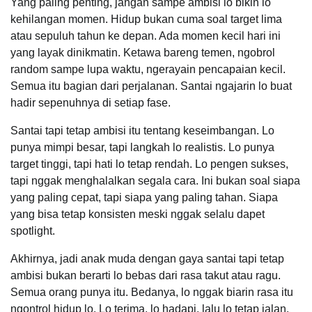
Yang paling penting, jangan sampe ambisi lo bikin lo
kehilangan momen. Hidup bukan cuma soal target lima
atau sepuluh tahun ke depan. Ada momen kecil hari ini
yang layak dinikmatin. Ketawa bareng temen, ngobrol
random sampe lupa waktu, ngerayain pencapaian kecil.
Semua itu bagian dari perjalanan. Santai ngajarin lo buat
hadir sepenuhnya di setiap fase.
Santai tapi tetap ambisi itu tentang keseimbangan. Lo
punya mimpi besar, tapi langkah lo realistis. Lo punya
target tinggi, tapi hati lo tetap rendah. Lo pengen sukses,
tapi nggak menghalalkan segala cara. Ini bukan soal siapa
yang paling cepat, tapi siapa yang paling tahan. Siapa
yang bisa tetap konsisten meski nggak selalu dapet
spotlight.
Akhirnya, jadi anak muda dengan gaya santai tapi tetap
ambisi bukan berarti lo bebas dari rasa takut atau ragu.
Semua orang punya itu. Bedanya, lo nggak biarin rasa itu
ngontrol hidup lo. Lo terima, lo hadapi, lalu lo tetap jalan.