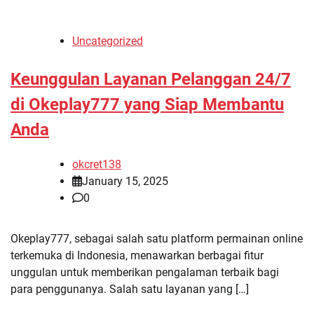
Uncategorized
Keunggulan Layanan Pelanggan 24/7
di Okeplay777 yang Siap Membantu
Anda
okcret138
January 15, 2025
0
Okeplay777, sebagai salah satu platform permainan online
terkemuka di Indonesia, menawarkan berbagai fitur
unggulan untuk memberikan pengalaman terbaik bagi
para penggunanya. Salah satu layanan yang […]