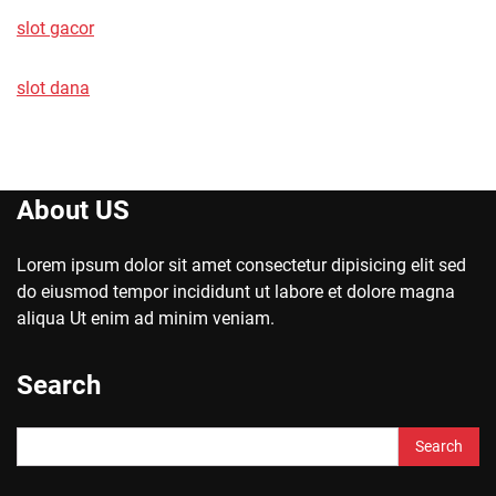
slot gacor
slot dana
About US
Lorem ipsum dolor sit amet consectetur dipisicing elit sed
do eiusmod tempor incididunt ut labore et dolore magna
aliqua Ut enim ad minim veniam.
Search
Search
for: