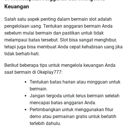
Keuangan
Salah satu aspek penting dalam bermain slot adalah
pengelolaan uang. Tentukan anggaran bermain Anda
sebelum mulai bermain dan pastikan untuk tidak
melampaui batas tersebut. Slot bisa sangat menghibur,
tetapi juga bisa membuat Anda cepat kehabisan uang jika
tidak berhati-hati.
Berikut beberapa tips untuk mengelola keuangan Anda
saat bermain di Okeplay777:
Tentukan batas harian atau mingguan untuk
bermain.
Jangan tergoda untuk terus bermain setelah
mencapai batas anggaran Anda.
Pertimbangkan untuk menggunakan fitur
demo atau permainan gratis untuk berlatih
terlebih dahulu.