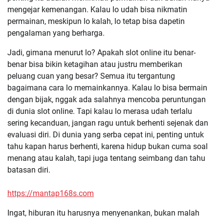
mengejar kemenangan. Kalau lo udah bisa nikmatin
permainan, meskipun lo kalah, lo tetap bisa dapetin
pengalaman yang berharga.
Jadi, gimana menurut lo? Apakah slot online itu benar-
benar bisa bikin ketagihan atau justru memberikan
peluang cuan yang besar? Semua itu tergantung
bagaimana cara lo memainkannya. Kalau lo bisa bermain
dengan bijak, nggak ada salahnya mencoba peruntungan
di dunia slot online. Tapi kalau lo merasa udah terlalu
sering kecanduan, jangan ragu untuk berhenti sejenak dan
evaluasi diri. Di dunia yang serba cepat ini, penting untuk
tahu kapan harus berhenti, karena hidup bukan cuma soal
menang atau kalah, tapi juga tentang seimbang dan tahu
batasan diri.
https://mantap168s.com
Ingat, hiburan itu harusnya menyenankan, bukan malah