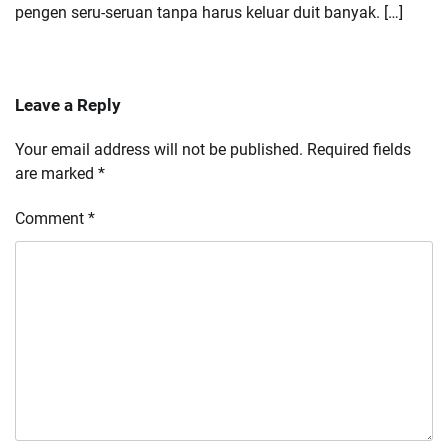
pengen seru-seruan tanpa harus keluar duit banyak. […]
Leave a Reply
Your email address will not be published.
Required fields
are marked
*
Comment
*