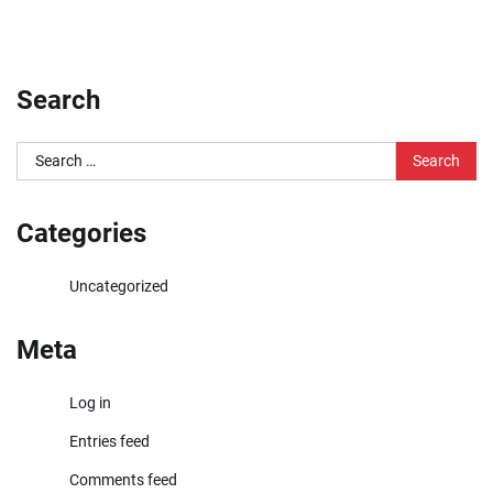
Search
Search
for:
Categories
Uncategorized
Meta
Log in
Entries feed
Comments feed