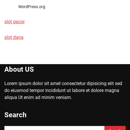
WordPress.org
slot gacor
slot dana
About US
Lorem ipsum dolor sit amet consectetur dipisicing elit sed
do eiusmod tempor incididunt ut labore et dolore magna
aliqua Ut enim ad minim veniam.
Search
Search