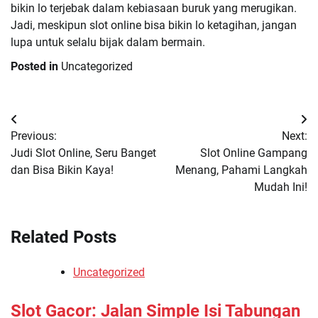
bikin lo terjebak dalam kebiasaan buruk yang merugikan.
Jadi, meskipun slot online bisa bikin lo ketagihan, jangan
lupa untuk selalu bijak dalam bermain.
Posted in
Uncategorized
Post
Previous:
Next:
navigation
Judi Slot Online, Seru Banget
Slot Online Gampang
dan Bisa Bikin Kaya!
Menang, Pahami Langkah
Mudah Ini!
Related Posts
Uncategorized
Slot Gacor: Jalan Simple Isi Tabungan