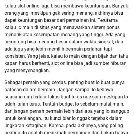
kalau slot online juga bisa membawa keuntungan. Banyak
orang yang, meskipun gak sering menang, akhirnya bisa
dapet keuntungan besar dari permainan ini. Terutama
kalau lo main di situs yang menawarkan sistem bonus
menarik atau kesempatan menang yang tinggi. Ada yang
beruntung bisa menang besar dalam waktu singkat, dan
ada juga yang lebih memilih bermain perlahan tapi
konsisten. Yang jelas, kalau lo main dengan bijak dan tahu
kapan harus berhenti, slot online bisa jadi sumber hiburan
yang menyenangkan.
Sebagai pemain yang cerdas, penting buat lo buat punya
batasan dalam bermain. Jangan sampai lo kebawa
suasana dan terlalu fokus buat terus nge-spin meskipun lo
udah kalah terus. Tentuin budget lo sebelum mulai main,
dan jangan pernah bermain lebih dari apa yang lo sanggup
untuk kehilangan. Itu kunci biar lo nggak terjebak dalam
lingkaran ketagihan. Karena, pada akhirnya, yang paling
penting itu adalah menikmati permainan dan bukan hanya