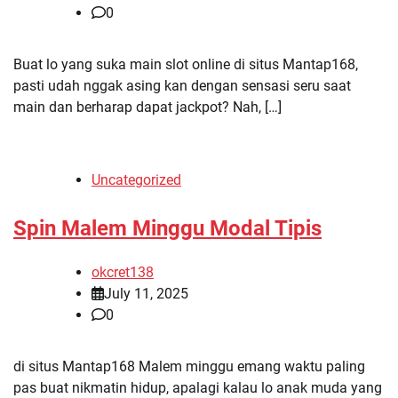
0
Buat lo yang suka main slot online di situs Mantap168,
pasti udah nggak asing kan dengan sensasi seru saat
main dan berharap dapat jackpot? Nah, […]
Uncategorized
Spin Malem Minggu Modal Tipis
okcret138
July 11, 2025
0
di situs Mantap168 Malem minggu emang waktu paling
pas buat nikmatin hidup, apalagi kalau lo anak muda yang