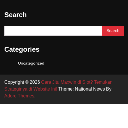
Search
Search
for:
Categories
Uncategorized
Copyright © 2026
Cara Jitu Maxwin di Slot? Temukan
Strateginya di Website Ini!
Theme: National News By
Adore Themes
.