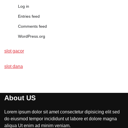
Log in
Entries feed
Comments feed
WordPress.org
slot gacor
slot dana
About US
Lorem ipsum dolor sit amet consectetur dipisicing elit sed
do eiusmod tempor incididunt ut labore et dolore magna
aliqua Ut enim ad minim veniam.