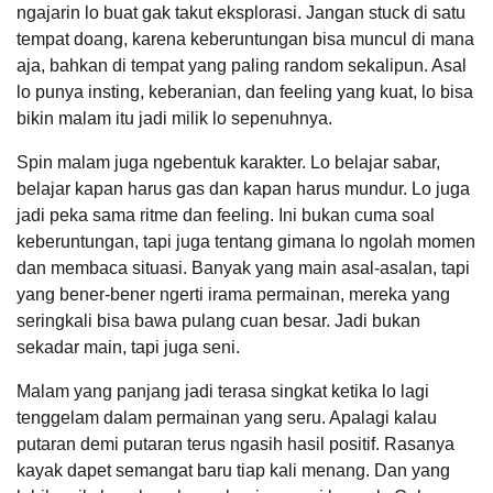
ngajarin lo buat gak takut eksplorasi. Jangan stuck di satu
tempat doang, karena keberuntungan bisa muncul di mana
aja, bahkan di tempat yang paling random sekalipun. Asal
lo punya insting, keberanian, dan feeling yang kuat, lo bisa
bikin malam itu jadi milik lo sepenuhnya.
Spin malam juga ngebentuk karakter. Lo belajar sabar,
belajar kapan harus gas dan kapan harus mundur. Lo juga
jadi peka sama ritme dan feeling. Ini bukan cuma soal
keberuntungan, tapi juga tentang gimana lo ngolah momen
dan membaca situasi. Banyak yang main asal-asalan, tapi
yang bener-bener ngerti irama permainan, mereka yang
seringkali bisa bawa pulang cuan besar. Jadi bukan
sekadar main, tapi juga seni.
Malam yang panjang jadi terasa singkat ketika lo lagi
tenggelam dalam permainan yang seru. Apalagi kalau
putaran demi putaran terus ngasih hasil positif. Rasanya
kayak dapet semangat baru tiap kali menang. Dan yang