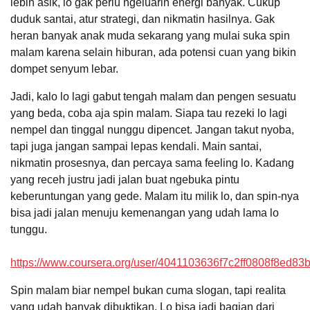
lebih asik, lo gak perlu ngeluarin energi banyak. Cukup
duduk santai, atur strategi, dan nikmatin hasilnya. Gak
heran banyak anak muda sekarang yang mulai suka spin
malam karena selain hiburan, ada potensi cuan yang bikin
dompet senyum lebar.
Jadi, kalo lo lagi gabut tengah malam dan pengen sesuatu
yang beda, coba aja spin malam. Siapa tau rezeki lo lagi
nempel dan tinggal nunggu dipencet. Jangan takut nyoba,
tapi juga jangan sampai lepas kendali. Main santai,
nikmatin prosesnya, dan percaya sama feeling lo. Kadang
yang receh justru jadi jalan buat ngebuka pintu
keberuntungan yang gede. Malam itu milik lo, dan spin-nya
bisa jadi jalan menuju kemenangan yang udah lama lo
tunggu.
https://www.coursera.org/user/4041103636f7c2ff0808f8ed83
Spin malam biar nempel bukan cuma slogan, tapi realita
yang udah banyak dibuktikan. Lo bisa jadi bagian dari