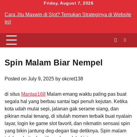
Skip
Friday, August 7, 2026
to
Cara Jitu Maxwin di Slot? Temukan Strateginya di Website
content
Ini!
Spin Malam Biar Nempel
Posted on
July 9, 2025
by
okcret138
di situs
Mantap168
Malam emang waktu paling pas buat
segala hal yang berbau santai tapi penuh kejutan. Ketika
kota udah mulai sepi, jalanan gak serame siang, dan
pikiran mulai tenang, di situlah momen terbaik buat nyalain
layar, login ke game slot favorit, dan nikmatin sensasi spin
yang bikin jantung deg-degan tiap detiknya. Spin malam