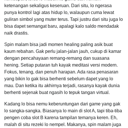
ketenangan sekaligus keseruan. Dari situ, lo ngerasa
punya kontrol lagi atas hidup lo, walaupun cuma lewat
guliran simbol yang muter terus. Tapi justru dari situ juga lo
bisa dapet semangat baru, apalagi kalo saldo mendadak
naik drastis.
Spin malam bisa jadi momen healing paling asik buat
kaum rebahan. Gak perlu jalan-jalan jauh, cukup di kamar
dengan pencahayaan remang-remang dan suasana
hening. Setiap putaran tuh kayak meditasi versi modern.
Fokus, tenang, dan penuh harapan. Ada rasa penasaran
yang bikin lo gak bisa berhenti sebelum dapet yang lo
mau. Dan ketika itu akhirnya terjadi, rasanya kayak dunia
berhenti sejenak buat ngasih lo tepuk tangan virtual.
Kadang lo bisa nemu keberuntungan dari game yang gak
lo sangka-sangka. Biasanya lo main di slot A, tapi tiba-tiba
pengen coba slot B karena tampilan temanya keren. Eh,
malah di situ rezeki lo nempel. Makanya, spin malam juga