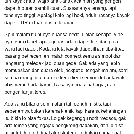
tuh kayak ritual wajib anak-anak kekinian yang pengen
dapet hiburan sambil cuan. Suasananya tenang, tapi
tensinya tinggi. Apalagi kalo lagi hoki, aduh, rasanya kayak
dapet THR di luar musim lebaran.
Spin malam itu punya nuansa beda. Entah kenapa, vibe-
nya lebih dapet, apalagi pas udah dapet feel dari pola
yang lagi gacor. Kadang kita kayak dapet ilham tiba-tiba,
pasang bet receh, eh malah connect semua simbol dan
langsung meledak jadi cuan gede. Gak ada yang lebih
memuaskan dari suara efek jackpot di tengah malam, saat
semua orang tidur dan lo diem-diem senyum lebar kayak
abis nemu harta karun. Rasanya puas, bahagia, dan
pengen lanjut terus.
Ada yang bilang spin malam tuh penuh mistis, tapi
sebenernya bukan karena klenik, tapi karena keheningan
itu bikin lo bisa fokus. Lo gak keganggu notif medsos, gak
ada temen yang ngajak nongkrong dadakan, dan lo bisa
mikir lebih jernih buat atur strategi. Ini bukan cuma soal