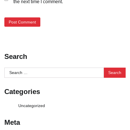
the next time I comment.
Search
Search
for:
Categories
Uncategorized
Meta