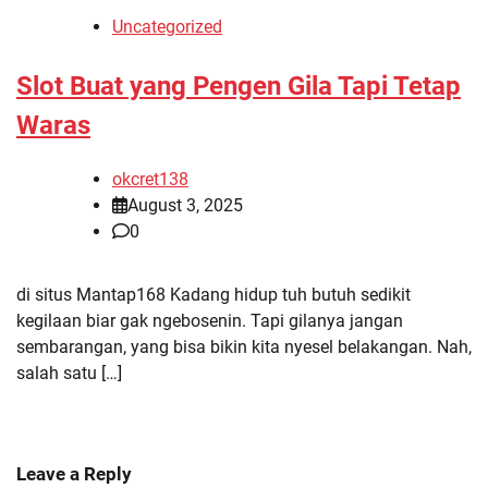
Uncategorized
Slot Buat yang Pengen Gila Tapi Tetap
Waras
okcret138
August 3, 2025
0
di situs Mantap168 Kadang hidup tuh butuh sedikit
kegilaan biar gak ngebosenin. Tapi gilanya jangan
sembarangan, yang bisa bikin kita nyesel belakangan. Nah,
salah satu […]
Leave a Reply