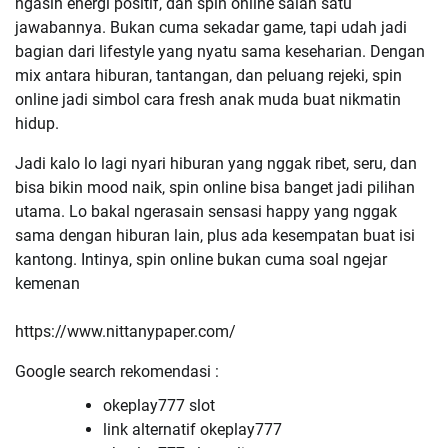
ngasih energi positif, dan spin online salah satu
jawabannya. Bukan cuma sekadar game, tapi udah jadi
bagian dari lifestyle yang nyatu sama keseharian. Dengan
mix antara hiburan, tantangan, dan peluang rejeki, spin
online jadi simbol cara fresh anak muda buat nikmatin
hidup.
Jadi kalo lo lagi nyari hiburan yang nggak ribet, seru, dan
bisa bikin mood naik, spin online bisa banget jadi pilihan
utama. Lo bakal ngerasain sensasi happy yang nggak
sama dengan hiburan lain, plus ada kesempatan buat isi
kantong. Intinya, spin online bukan cuma soal ngejar
kemenan
https://www.nittanypaper.com/
Google search rekomendasi :
okeplay777 slot
link alternatif okeplay777