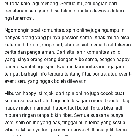
euforia kalo lagi menang. Semua itu jadi bagian dari
perjalanan seru yang bisa bikin lo makin dewasa dalam
ngatur emosi.
Ngomongin soal komunitas, spin online juga ngumpulin
banyak orang yang punya passion sama. Anak muda bisa
ketemu di forum, grup chat, atau sosial media buat tukeran
cerita dan pengalaman. Dari situ lahir komunitas solid
yang isinya orang-orang dengan vibe sama, pengen happy
bareng sambil nge-spin. Kadang komunitas ini juga jadi
tempat berbagi info terbaru tentang fitur, bonus, atau event-
event seru yang nggak boleh dilewatin.
Hiburan happy isi rejeki dari spin online juga cocok buat
semua suasana hati. Lagi bete bisa jadi mood booster, lagi
happy makin nambah happy, lagi butuh fokus bisa jadi
hiburan ringan tanpa bikin ribet. Semua suasana punya
versi spin online yang pas, tinggal pilih tema yang sesuai
vibe lo. Misalnya lagi pengen nuansa chill bisa pilih tema