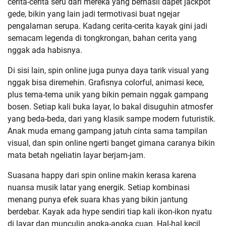
cerita-cerita seru dari mereka yang berhasil dapet jackpot
gede, bikin yang lain jadi termotivasi buat ngejar
pengalaman serupa. Kadang cerita-cerita kayak gini jadi
semacam legenda di tongkrongan, bahan cerita yang
nggak ada habisnya.
Di sisi lain, spin online juga punya daya tarik visual yang
nggak bisa diremehin. Grafisnya colorful, animasi kece,
plus tema-tema unik yang bikin pemain nggak gampang
bosen. Setiap kali buka layar, lo bakal disuguhin atmosfer
yang beda-beda, dari yang klasik sampe modern futuristik.
Anak muda emang gampang jatuh cinta sama tampilan
visual, dan spin online ngerti banget gimana caranya bikin
mata betah ngeliatin layar berjam-jam.
Suasana happy dari spin online makin kerasa karena
nuansa musik latar yang energik. Setiap kombinasi
menang punya efek suara khas yang bikin jantung
berdebar. Kayak ada hype sendiri tiap kali ikon-ikon nyatu
di layar dan munculin angka-angka cuan. Hal-hal kecil