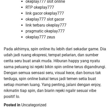
okeplay777 slot online
RTP okeplay777
link gacor okeplay777
okeplay777 slot gacor
link terbaru okeplay777
pragmatic okeplay777
okeplay777 zeus
Pada akhirnya, spin online itu lebih dari sekadar game. Dia
udah jadi ruang ekspresi, tempat pelarian, dan sumber
cerita seru buat anak muda. Hiburan happy yang nyatu
sama peluang isi rejeki bikin spin online terus digandrungi.
Dengan semua sensasi seru, visual kece, dan bonus tak
terduga, spin online bakal terus jadi temen setia buat
setiap momen luang. Yang penting, jalani dengan enjoy,
nikmatin tiap spin, dan biarin rejeki ngalir sesuai vibe
positif lo.
Posted in
Uncategorized