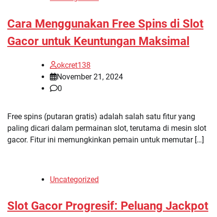
Cara Menggunakan Free Spins di Slot
Gacor untuk Keuntungan Maksimal
okcret138
November 21, 2024
0
Free spins (putaran gratis) adalah salah satu fitur yang
paling dicari dalam permainan slot, terutama di mesin slot
gacor. Fitur ini memungkinkan pemain untuk memutar […]
Uncategorized
Slot Gacor Progresif: Peluang Jackpot