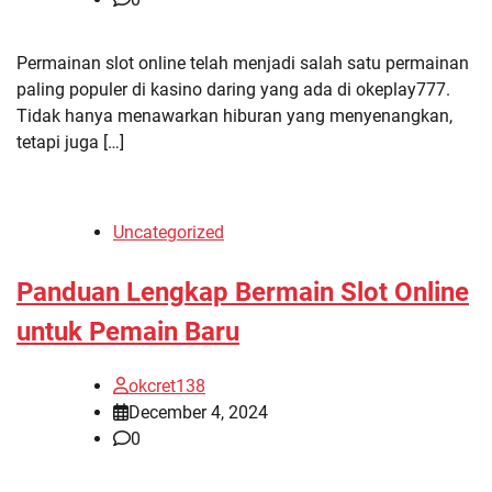
Permainan slot online telah menjadi salah satu permainan
paling populer di kasino daring yang ada di okeplay777.
Tidak hanya menawarkan hiburan yang menyenangkan,
tetapi juga […]
Uncategorized
Panduan Lengkap Bermain Slot Online
untuk Pemain Baru
okcret138
December 4, 2024
0