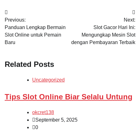
Post
Previous:
Next:
navigation
Panduan Lengkap Bermain
Slot Gacor Hari Ini:
Slot Online untuk Pemain
Mengungkap Mesin Slot
Baru
dengan Pembayaran Terbaik
Related Posts
Uncategorized
Tips Slot Online Biar Selalu Untung
okcret138
September 5, 2025
0