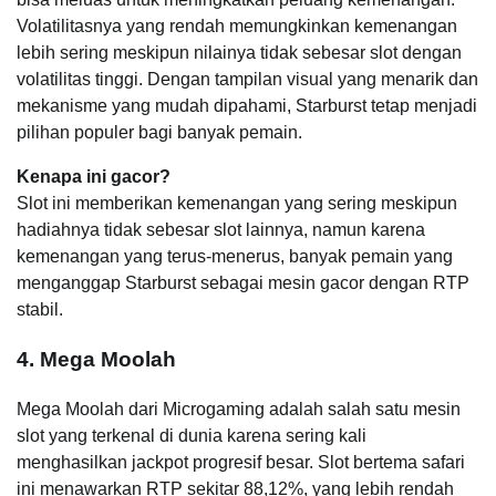
Volatilitasnya yang rendah memungkinkan kemenangan
lebih sering meskipun nilainya tidak sebesar slot dengan
volatilitas tinggi. Dengan tampilan visual yang menarik dan
mekanisme yang mudah dipahami, Starburst tetap menjadi
pilihan populer bagi banyak pemain.
Kenapa ini gacor?
Slot ini memberikan kemenangan yang sering meskipun
hadiahnya tidak sebesar slot lainnya, namun karena
kemenangan yang terus-menerus, banyak pemain yang
menganggap Starburst sebagai mesin gacor dengan RTP
stabil.
4. Mega Moolah
Mega Moolah dari Microgaming adalah salah satu mesin
slot yang terkenal di dunia karena sering kali
menghasilkan jackpot progresif besar. Slot bertema safari
ini menawarkan RTP sekitar 88,12%, yang lebih rendah