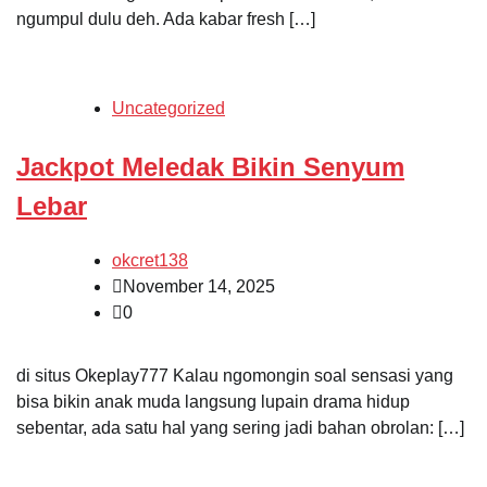
ngumpul dulu deh. Ada kabar fresh […]
Uncategorized
Jackpot Meledak Bikin Senyum
Lebar
okcret138
November 14, 2025
0
di situs Okeplay777 Kalau ngomongin soal sensasi yang
bisa bikin anak muda langsung lupain drama hidup
sebentar, ada satu hal yang sering jadi bahan obrolan: […]