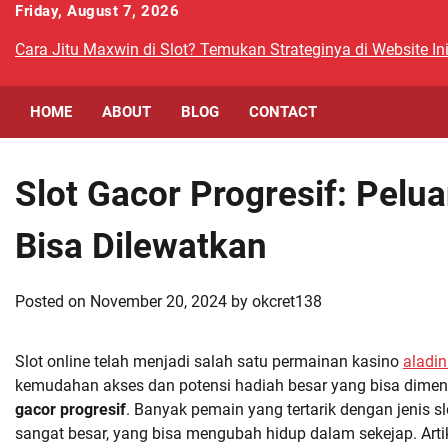
Skip
Friday, August 7, 2026
to
Cara Jitu Maxwin di Slot? Temukan Strateginya di Website Ini
content
HOME
ABOUT
BLOG
CONTACT
Slot Gacor Progresif: Pelu
Bisa Dilewatkan
Posted on
November 20, 2024
by
okcret138
Slot online telah menjadi salah satu permainan kasino
aladin
kemudahan akses dan potensi hadiah besar yang bisa dimena
gacor progresif
. Banyak pemain yang tertarik dengan jenis 
sangat besar, yang bisa mengubah hidup dalam sekejap. Artik