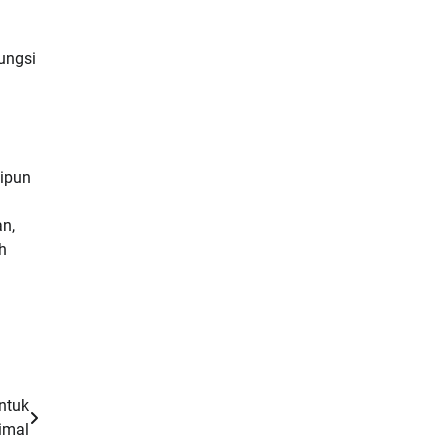
ungsi
kipun
n,
h
ntuk
imal