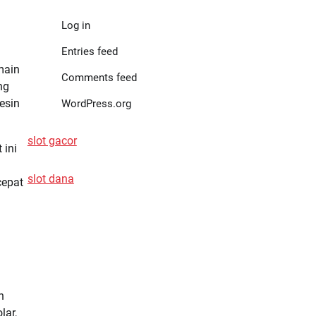
Log in
Entries feed
main
Comments feed
ng
esin
WordPress.org
slot gacor
 ini
slot dana
cepat
h
lar,