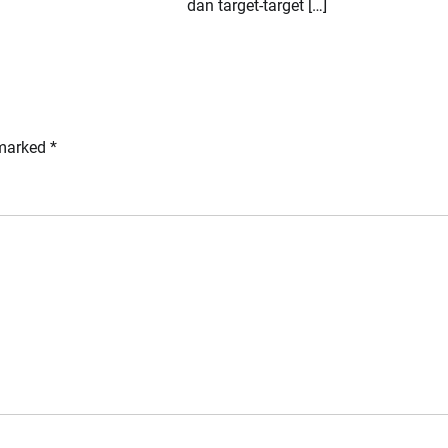
dan target-target […]
 marked
*