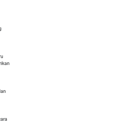
g
ru
rikan
dan
cara