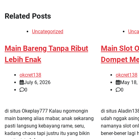
Related Posts
Uncategorized
Unca
Main Bareng Tanpa Ribut
Main Slot O
Lebih Enak
Dompet Me
okcret138
okcret138
July 6, 2026
May 18,
0
0
di situs Okeplay777 Kalau ngomongin
di situs Aladin13
main bareng alias mabar, anak sekarang
udah nggak asin
pasti langsung kebayang rame, seru,
namanya slot onl
kadang chaos tapi justru itu yang bikin
bener-bener lagi 