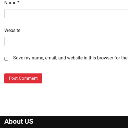
Name
*
Website
Save my name, email, and website in this browser for the
About US