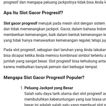
progresif dan mengapa peluang jackpotnya tidak bisa Anda 
Apa Itu Slot Gacor Progresif?
Slot gacor progresif
merujuk pada mesin slot dengan sistem 
dan tidak memenangkan jackpot. Gacor, dalam bahasa Indon
memberikan kemenangan, baik dalam bentuk kemenangan kec
yang tidak hanya menawarkan kemenangan reguler, tetapi jug
Pada slot progresif, sebagian dari taruhan yang Anda lakuk
bisa dicapai ketika Anda memicu kombinasi simbol tertentu 
jumlah yang sangat besar. Slot progresif bisa terhubung anta
karena melibatkan banyak pemain dari berbagai tempat.
Mengapa Slot Gacor Progresif Populer?
Peluang Jackpot yang Besar
Salah satu daya tarik utama dari slot progresif
membutuhkan keberuntungan yang luar biasa u
besar ini adalah salah satu yang membuat slot p