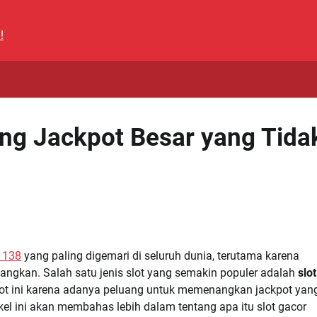
!
ang Jackpot Besar yang Tida
 138
yang paling digemari di seluruh dunia, terutama karena
ngkan. Salah satu jenis slot yang semakin populer adalah
slot
slot ini karena adanya peluang untuk memenangkan jackpot yan
el ini akan membahas lebih dalam tentang apa itu slot gacor