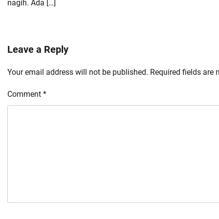
nagih. Ada […]
Leave a Reply
Your email address will not be published.
Required fields are
Comment
*