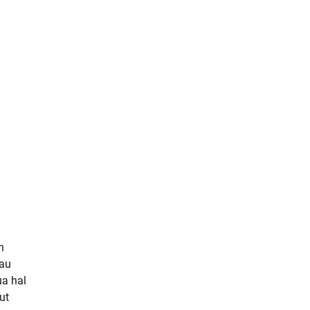
h
lau
a hal
ut