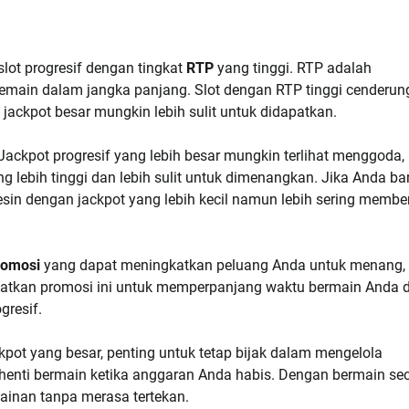
lot progresif dengan tingkat
RTP
yang tinggi. RTP adalah
emain dalam jangka panjang. Slot dengan RTP tinggi cenderun
ackpot besar mungkin lebih sulit untuk didapatkan.
Jackpot progresif yang lebih besar mungkin terlihat menggoda,
g lebih tinggi dan lebih sulit untuk dimenangkan. Jika Anda ba
in dengan jackpot yang lebih kecil namun lebih sering membe
romosi
yang dapat meningkatkan peluang Anda untuk menang,
nfaatkan promosi ini untuk memperpanjang waktu bermain Anda 
resif.
kpot yang besar, penting untuk tetap bijak dalam mengelola
henti bermain ketika anggaran Anda habis. Dengan bermain se
inan tanpa merasa tertekan.