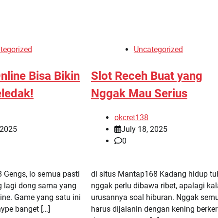
tegorized
Uncategorized
nline Bisa Bikin
Slot Receh Buat yang
ledak!
Nggak Mau Serius
okcret138
 2025
July 18, 2025
0
8 Gengs, lo semua pasti
di situs Mantap168 Kadang hidup tu
g lagi dong sama yang
nggak perlu dibawa ribet, apalagi ka
ine. Game yang satu ini
urusannya soal hiburan. Nggak semu
hype banget […]
harus dijalanin dengan kening berker