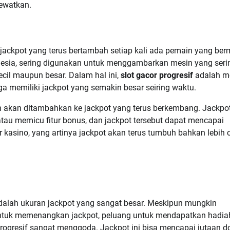
lewatkan.
jackpot yang terus bertambah setiap kali ada pemain yang ber
esia, sering digunakan untuk menggambarkan mesin yang seri
il maupun besar. Dalam hal ini,
slot gacor progresif
adalah m
a memiliki jackpot yang semakin besar seiring waktu.
an akan ditambahkan ke jackpot yang terus berkembang. Jackpot
atau memicu fitur bonus, dan jackpot tersebut dapat mencapai
r kasino, yang artinya jackpot akan terus tumbuh bahkan lebih 
 adalah ukuran jackpot yang sangat besar. Meskipun mungkin
ntuk memenangkan jackpot, peluang untuk mendapatkan hadia
rogresif sangat menggoda. Jackpot ini bisa mencapai jutaan do