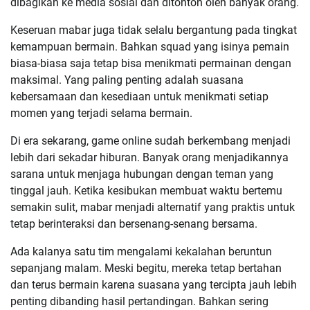
dibagikan ke media sosial dan ditonton oleh banyak orang.
Keseruan mabar juga tidak selalu bergantung pada tingkat
kemampuan bermain. Bahkan squad yang isinya pemain
biasa-biasa saja tetap bisa menikmati permainan dengan
maksimal. Yang paling penting adalah suasana
kebersamaan dan kesediaan untuk menikmati setiap
momen yang terjadi selama bermain.
Di era sekarang, game online sudah berkembang menjadi
lebih dari sekadar hiburan. Banyak orang menjadikannya
sarana untuk menjaga hubungan dengan teman yang
tinggal jauh. Ketika kesibukan membuat waktu bertemu
semakin sulit, mabar menjadi alternatif yang praktis untuk
tetap berinteraksi dan bersenang-senang bersama.
Ada kalanya satu tim mengalami kekalahan beruntun
sepanjang malam. Meski begitu, mereka tetap bertahan
dan terus bermain karena suasana yang tercipta jauh lebih
penting dibanding hasil pertandingan. Bahkan sering