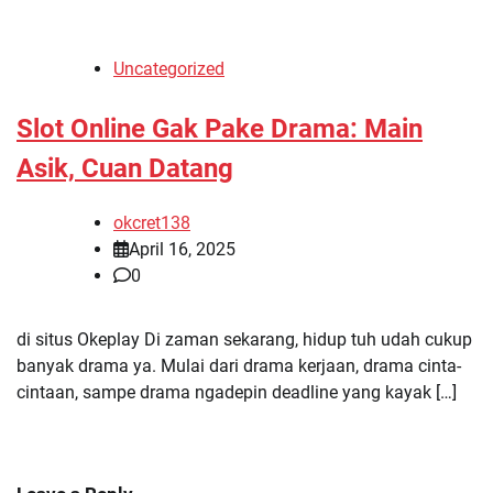
Uncategorized
Slot Online Gak Pake Drama: Main
Asik, Cuan Datang
okcret138
April 16, 2025
0
di situs Okeplay Di zaman sekarang, hidup tuh udah cukup
banyak drama ya. Mulai dari drama kerjaan, drama cinta-
cintaan, sampe drama ngadepin deadline yang kayak […]