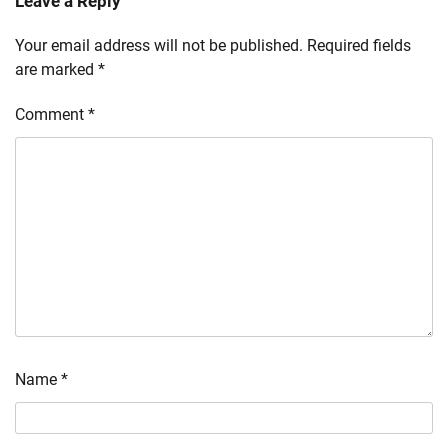
Leave a Reply
Your email address will not be published.
Required fields
are marked
*
Comment
*
Name
*