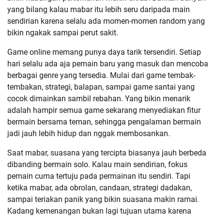
yang bilang kalau mabar itu lebih seru daripada main
sendirian karena selalu ada momen-momen random yang
bikin ngakak sampai perut sakit.
Game online memang punya daya tarik tersendiri. Setiap
hari selalu ada aja pemain baru yang masuk dan mencoba
berbagai genre yang tersedia. Mulai dari game tembak-
tembakan, strategi, balapan, sampai game santai yang
cocok dimainkan sambil rebahan. Yang bikin menarik
adalah hampir semua game sekarang menyediakan fitur
bermain bersama teman, sehingga pengalaman bermain
jadi jauh lebih hidup dan nggak membosankan.
Saat mabar, suasana yang tercipta biasanya jauh berbeda
dibanding bermain solo. Kalau main sendirian, fokus
pemain cuma tertuju pada permainan itu sendiri. Tapi
ketika mabar, ada obrolan, candaan, strategi dadakan,
sampai teriakan panik yang bikin suasana makin ramai.
Kadang kemenangan bukan lagi tujuan utama karena