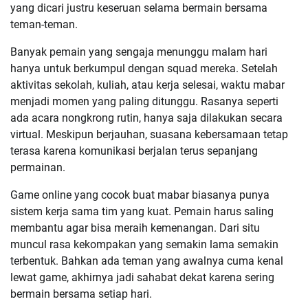
yang dicari justru keseruan selama bermain bersama
teman-teman.
Banyak pemain yang sengaja menunggu malam hari
hanya untuk berkumpul dengan squad mereka. Setelah
aktivitas sekolah, kuliah, atau kerja selesai, waktu mabar
menjadi momen yang paling ditunggu. Rasanya seperti
ada acara nongkrong rutin, hanya saja dilakukan secara
virtual. Meskipun berjauhan, suasana kebersamaan tetap
terasa karena komunikasi berjalan terus sepanjang
permainan.
Game online yang cocok buat mabar biasanya punya
sistem kerja sama tim yang kuat. Pemain harus saling
membantu agar bisa meraih kemenangan. Dari situ
muncul rasa kekompakan yang semakin lama semakin
terbentuk. Bahkan ada teman yang awalnya cuma kenal
lewat game, akhirnya jadi sahabat dekat karena sering
bermain bersama setiap hari.