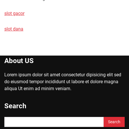
slot gacor
slot dana
About US
Lorem ipsum dolor sit amet consectetur dipisicing elit sed
do eiusmod tempor incididunt ut labore et dolore magna
aliqua Ut enim ad minim veniam.
Search
Search
for: