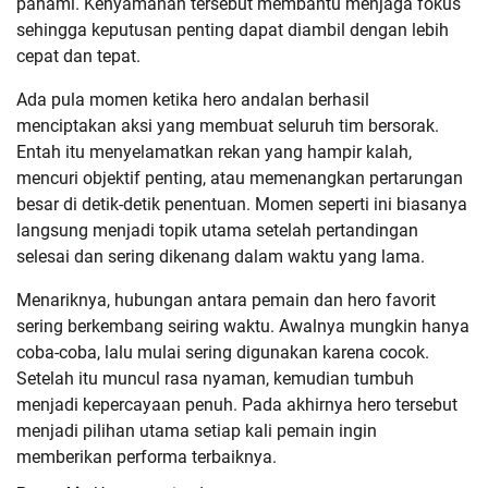
pahami. Kenyamanan tersebut membantu menjaga fokus
sehingga keputusan penting dapat diambil dengan lebih
cepat dan tepat.
Ada pula momen ketika hero andalan berhasil
menciptakan aksi yang membuat seluruh tim bersorak.
Entah itu menyelamatkan rekan yang hampir kalah,
mencuri objektif penting, atau memenangkan pertarungan
besar di detik-detik penentuan. Momen seperti ini biasanya
langsung menjadi topik utama setelah pertandingan
selesai dan sering dikenang dalam waktu yang lama.
Menariknya, hubungan antara pemain dan hero favorit
sering berkembang seiring waktu. Awalnya mungkin hanya
coba-coba, lalu mulai sering digunakan karena cocok.
Setelah itu muncul rasa nyaman, kemudian tumbuh
menjadi kepercayaan penuh. Pada akhirnya hero tersebut
menjadi pilihan utama setiap kali pemain ingin
memberikan performa terbaiknya.