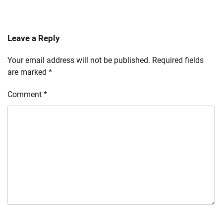
Leave a Reply
Your email address will not be published.
Required fields
are marked
*
Comment
*