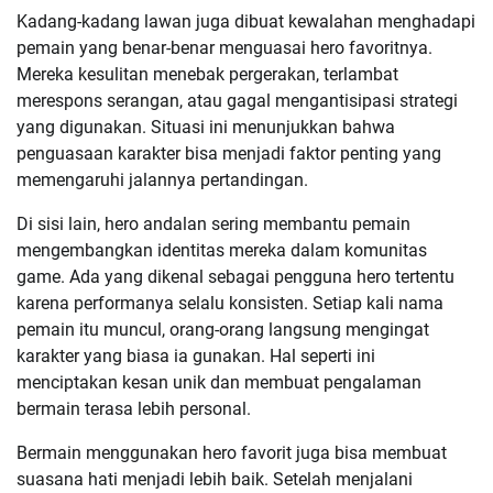
Kadang-kadang lawan juga dibuat kewalahan menghadapi
pemain yang benar-benar menguasai hero favoritnya.
Mereka kesulitan menebak pergerakan, terlambat
merespons serangan, atau gagal mengantisipasi strategi
yang digunakan. Situasi ini menunjukkan bahwa
penguasaan karakter bisa menjadi faktor penting yang
memengaruhi jalannya pertandingan.
Di sisi lain, hero andalan sering membantu pemain
mengembangkan identitas mereka dalam komunitas
game. Ada yang dikenal sebagai pengguna hero tertentu
karena performanya selalu konsisten. Setiap kali nama
pemain itu muncul, orang-orang langsung mengingat
karakter yang biasa ia gunakan. Hal seperti ini
menciptakan kesan unik dan membuat pengalaman
bermain terasa lebih personal.
Bermain menggunakan hero favorit juga bisa membuat
suasana hati menjadi lebih baik. Setelah menjalani