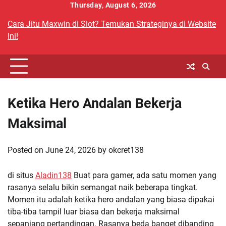
Skip
Thursday, August 6, 2026
to
Cara Jitu Maxwin di Slot? Temukan Strateginya di Website
content
Ini!
Ketika Hero Andalan Bekerja
Maksimal
Posted on
June 24, 2026
by
okcret138
di situs
Aladin138
Buat para gamer, ada satu momen yang
rasanya selalu bikin semangat naik beberapa tingkat.
Momen itu adalah ketika hero andalan yang biasa dipakai
tiba-tiba tampil luar biasa dan bekerja maksimal
sepanjang pertandingan. Rasanya beda banget dibanding