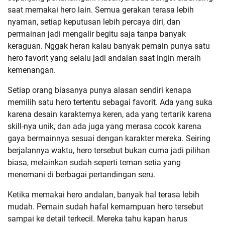
saat memakai hero lain. Semua gerakan terasa lebih
nyaman, setiap keputusan lebih percaya diri, dan
permainan jadi mengalir begitu saja tanpa banyak
keraguan. Nggak heran kalau banyak pemain punya satu
hero favorit yang selalu jadi andalan saat ingin meraih
kemenangan.
Setiap orang biasanya punya alasan sendiri kenapa
memilih satu hero tertentu sebagai favorit. Ada yang suka
karena desain karakternya keren, ada yang tertarik karena
skill-nya unik, dan ada juga yang merasa cocok karena
gaya bermainnya sesuai dengan karakter mereka. Seiring
berjalannya waktu, hero tersebut bukan cuma jadi pilihan
biasa, melainkan sudah seperti teman setia yang
menemani di berbagai pertandingan seru.
Ketika memakai hero andalan, banyak hal terasa lebih
mudah. Pemain sudah hafal kemampuan hero tersebut
sampai ke detail terkecil. Mereka tahu kapan harus