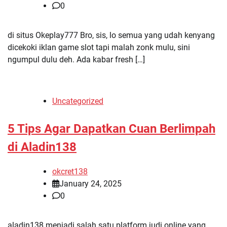
0
di situs Okeplay777 Bro, sis, lo semua yang udah kenyang
dicekoki iklan game slot tapi malah zonk mulu, sini
ngumpul dulu deh. Ada kabar fresh […]
Uncategorized
5 Tips Agar Dapatkan Cuan Berlimpah
di Aladin138
okcret138
January 24, 2025
0
aladin138 menjadi salah satu platform judi online yang