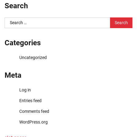
Search
Search
for:
Categories
Uncategorized
Meta
Log in
Entries feed
Comments feed
WordPress.org