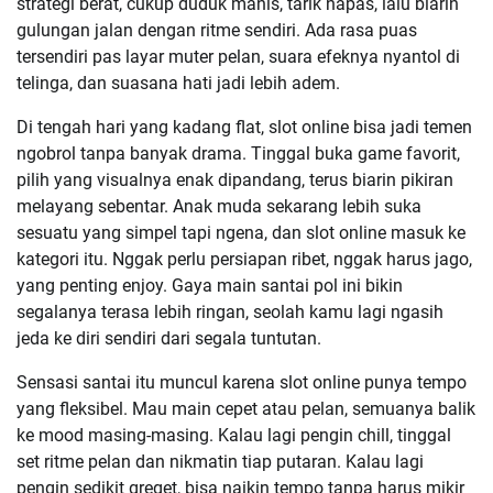
strategi berat, cukup duduk manis, tarik napas, lalu biarin
gulungan jalan dengan ritme sendiri. Ada rasa puas
tersendiri pas layar muter pelan, suara efeknya nyantol di
telinga, dan suasana hati jadi lebih adem.
Di tengah hari yang kadang flat, slot online bisa jadi temen
ngobrol tanpa banyak drama. Tinggal buka game favorit,
pilih yang visualnya enak dipandang, terus biarin pikiran
melayang sebentar. Anak muda sekarang lebih suka
sesuatu yang simpel tapi ngena, dan slot online masuk ke
kategori itu. Nggak perlu persiapan ribet, nggak harus jago,
yang penting enjoy. Gaya main santai pol ini bikin
segalanya terasa lebih ringan, seolah kamu lagi ngasih
jeda ke diri sendiri dari segala tuntutan.
Sensasi santai itu muncul karena slot online punya tempo
yang fleksibel. Mau main cepet atau pelan, semuanya balik
ke mood masing-masing. Kalau lagi pengin chill, tinggal
set ritme pelan dan nikmatin tiap putaran. Kalau lagi
pengin sedikit greget, bisa naikin tempo tanpa harus mikir