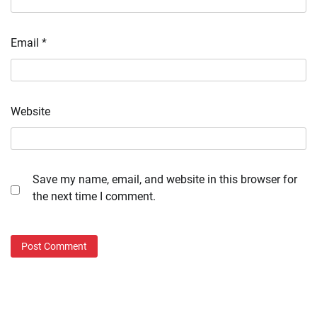
Email
*
Website
Save my name, email, and website in this browser for
the next time I comment.