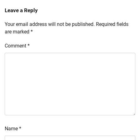
Leave a Reply
Your email address will not be published.
Required fields
are marked
*
Comment
*
Name
*