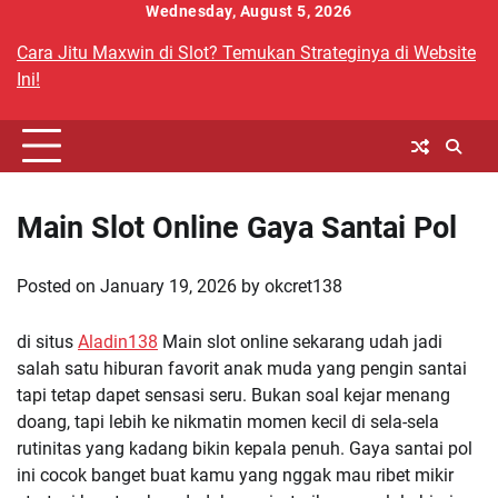
Skip
Wednesday, August 5, 2026
to
Cara Jitu Maxwin di Slot? Temukan Strateginya di Website
content
Ini!
Main Slot Online Gaya Santai Pol
Posted on
January 19, 2026
by
okcret138
di situs
Aladin138
Main slot online sekarang udah jadi
salah satu hiburan favorit anak muda yang pengin santai
tapi tetap dapet sensasi seru. Bukan soal kejar menang
doang, tapi lebih ke nikmatin momen kecil di sela-sela
rutinitas yang kadang bikin kepala penuh. Gaya santai pol
ini cocok banget buat kamu yang nggak mau ribet mikir