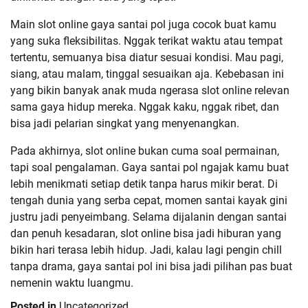
Main slot online gaya santai pol juga cocok buat kamu
yang suka fleksibilitas. Nggak terikat waktu atau tempat
tertentu, semuanya bisa diatur sesuai kondisi. Mau pagi,
siang, atau malam, tinggal sesuaikan aja. Kebebasan ini
yang bikin banyak anak muda ngerasa slot online relevan
sama gaya hidup mereka. Nggak kaku, nggak ribet, dan
bisa jadi pelarian singkat yang menyenangkan.
Pada akhirnya, slot online bukan cuma soal permainan,
tapi soal pengalaman. Gaya santai pol ngajak kamu buat
lebih menikmati setiap detik tanpa harus mikir berat. Di
tengah dunia yang serba cepat, momen santai kayak gini
justru jadi penyeimbang. Selama dijalanin dengan santai
dan penuh kesadaran, slot online bisa jadi hiburan yang
bikin hari terasa lebih hidup. Jadi, kalau lagi pengin chill
tanpa drama, gaya santai pol ini bisa jadi pilihan pas buat
nemenin waktu luangmu.
Posted in
Uncategorized