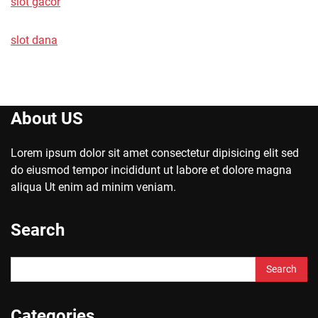
slot gacor
slot dana
About US
Lorem ipsum dolor sit amet consectetur dipisicing elit sed
do eiusmod tempor incididunt ut labore et dolore magna
aliqua Ut enim ad minim veniam.
Search
Search
for:
Categories