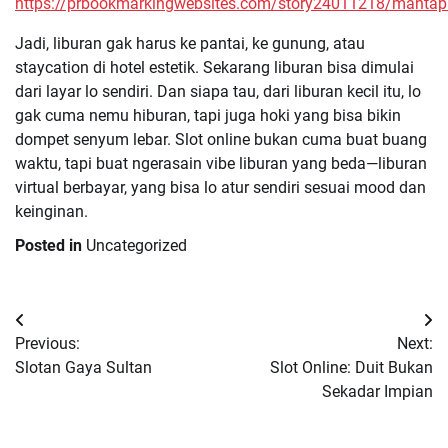
https://prbookmarkingwebsites.com/story24011218/manta
Jadi, liburan gak harus ke pantai, ke gunung, atau
staycation di hotel estetik. Sekarang liburan bisa dimulai
dari layar lo sendiri. Dan siapa tau, dari liburan kecil itu, lo
gak cuma nemu hiburan, tapi juga hoki yang bisa bikin
dompet senyum lebar. Slot online bukan cuma buat buang
waktu, tapi buat ngerasain vibe liburan yang beda—liburan
virtual berbayar, yang bisa lo atur sendiri sesuai mood dan
keinginan.
Posted in
Uncategorized
Post
Previous:
Next:
navigation
Slotan Gaya Sultan
Slot Online: Duit Bukan
Sekadar Impian