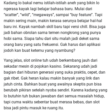
Kadang lo bakal nemu istilah-istilah aneh yang bikin lo
ngerasa kayak lagi belajar bahasa baru. Mulai dari
“scatter”, “wild”, “megaways”, sampai “buy feature”. Tapi
makin sering main, makin kerasa serunya belajar hal-hal
baru ini. Kayak nambah skill baru tapi versi chill. Bisa juga
jadi bahan obrolan sama temen nongkrong yang punya
hobi sama. Siapa tahu dari situ malah jadi deket sama
orang baru yang satu frekuensi. Gak harus dari aplikasi
jodoh kan buat ketemu yang nyambung?
Yang jelas, slot online tuh udah berkembang jauh dari
sekadar mesin di pojokan kasino. Sekarang udah jadi
bagian dari hiburan generasi yang suka praktis, cepet, dan
gak ribet. Gak heran kalau makin banyak yang lirik dan
jatuh cinta. Bahkan buat yang awalnya skeptis pun bisa
berubah pikiran setelah nyoba sendiri. Karena kadang yang
lo butuhin tuh bukan jawaban dari semua masalah hidup,
tapi cuma waktu sebentar buat merasa bebas, dan slot
bisa jadi pintu masuk ke ruang itu.