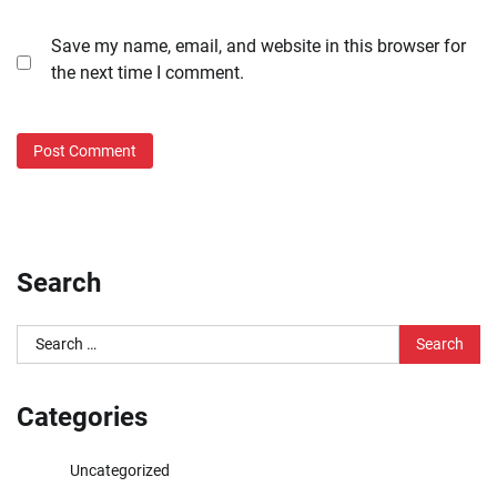
Save my name, email, and website in this browser for
the next time I comment.
Search
Search
for:
Categories
Uncategorized