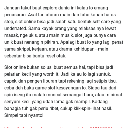
Jangan takut buat explore dunia ini kalau lo emang
penasaran. Asal tau aturan main dan tahu kapan harus
stop, slot online bisa jadi salah satu bentuk self-care yang
underrated. Sama kayak orang yang relaksasinya lewat
masak, ngelukis, atau main musik, slot juga punya cara
unik buat nenangin pikiran. Apalagi buat lo yang lagi penat
sama skripsi, kerjaan, atau drama kehidupan—main
sebentar bisa bantu reset otak.
Slot online bukan solusi buat semua hal, tapi bisa jadi
pelarian kecil yang worth it. Jadi kalau lo lagi suntuk,
capek, dan pengen liburan tapi rekening lagi setipis tisu,
coba deh buka game slot kesayangan lo. Siapa tau dari
spin iseng itu malah muncul semangat baru, atau minimal
senyum kecil yang udah lama gak mampir. Kadang
bahagia tuh gak perlu ribet, cukup klik-spin-lihat hasil.
Simpel tapi nyantol.