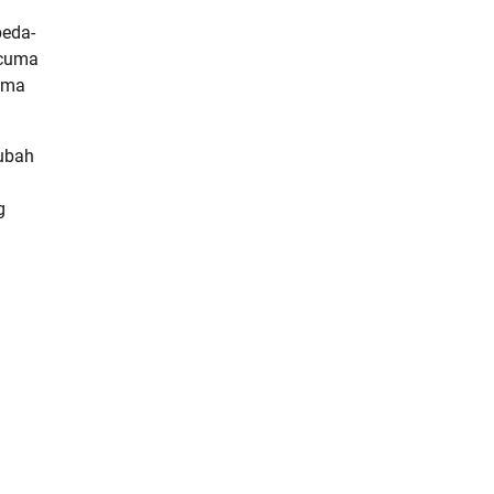
beda-
 cuma
cuma
rubah
g