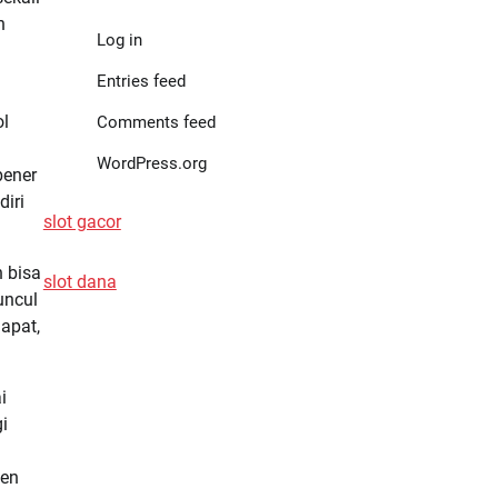
n
Log in
Entries feed
ol
Comments feed
WordPress.org
bener
diri
slot gacor
n bisa
slot dana
uncul
dapat,
i
i
men