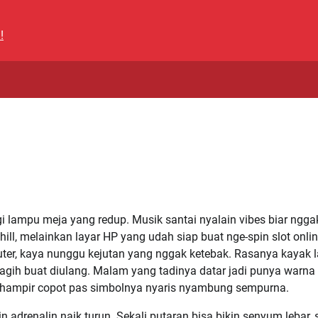
!
 lampu meja yang redup. Musik santai nyalain vibes biar ngga
hill, melainkan layar HP yang udah siap buat nge-spin slot onlin
uter, kaya nunggu kejutan yang nggak ketebak. Rasanya kayak l
nagih buat diulang. Malam yang tadinya datar jadi punya warna 
g hampir copot pas simbolnya nyaris nyambung sempurna.
n adrenalin naik turun. Sekali putaran bisa bikin senyum lebar, 