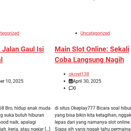
tegorized
Uncategorized
 Jalan Gaul Isi
Main Slot Online: Sekali
l
Coba Langsung Nagih
okcret138
er 10, 2025
April 30, 2025
0
68 Bro, hidup anak muda
di situs Okeplay777 Bicara soal hibu
g suka butuh hiburan
yang bisa bikin kita ketagihan, nggak
ood naik, apalagi
lepas dari yang namanya slot online.
ah, kerja, atau ngejar […]
Siapa sih yang nggak tahu permaina