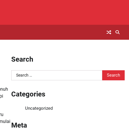
Search
Search
for:
enuh
Categories
pi
Uncategorized
ru
mulai
Meta