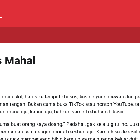
!
s Mahal
u main slot, harus ke tempat khusus, kasino yang mewah dan p
aman tangan. Bukan cuma buka TikTok atau nonton YouTube, ta
dari mana aja, kapan aja, bahkan sambil rebahan di kasur.
Cuma buat orang kaya doang.” Padahal, gak selalu gitu lho. Just
 permainan seru dengan modal recehan aja. Kamu bisa deposit 
onus new member yang bikin kamu bisa main tanpa keluar duit