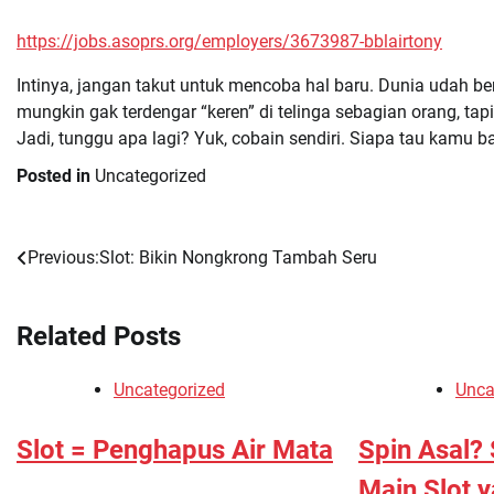
https://jobs.asoprs.org/employers/3673987-bblairtony
Intinya, jangan takut untuk mencoba hal baru. Dunia udah b
mungkin gak terdengar “keren” di telinga sebagian orang, tap
Jadi, tunggu apa lagi? Yuk, cobain sendiri. Siapa tau kamu bak
Posted in
Uncategorized
Previous:
Slot: Bikin Nongkrong Tambah Seru
Post
navigation
Related Posts
Uncategorized
Unca
Slot = Penghapus Air Mata
Spin Asal? 
Main Slot 