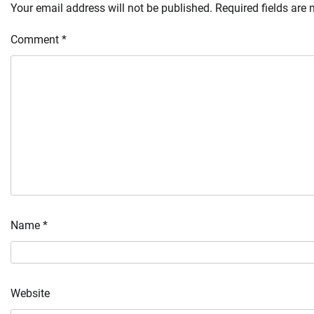
Your email address will not be published.
Required fields are
Comment
*
Name
*
Website