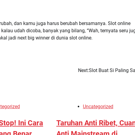
erubah, dan kamu juga harus berubah bersamanya. Slot online
i kalau udah dicoba, banyak yang bilang, “Wah, ternyata seru ju
al jadi next big winner di dunia slot online.
Next:
Slot Buat Si Paling S
tegorized
Uncategorized
Stop! Ini Cara
Taruhan Anti Ribet, Cua
yang Benar
Anti Mainstream di