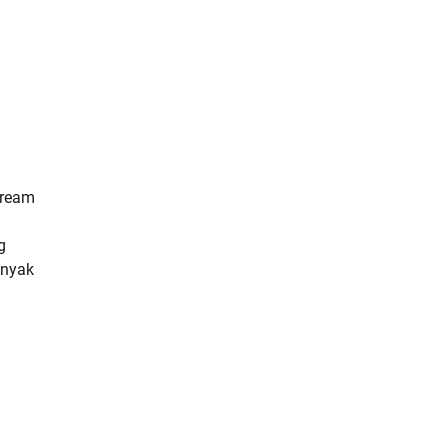
tream
g
anyak