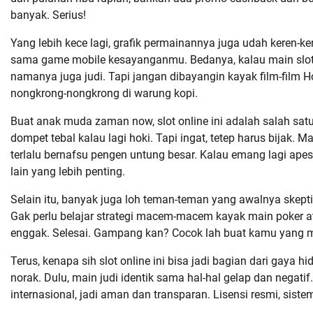
banyak. Serius!
Yang lebih kece lagi, grafik permainannya juga udah keren-k
sama game mobile kesayanganmu. Bedanya, kalau main slot 
namanya juga judi. Tapi jangan dibayangin kayak film-film Hol
nongkrong-nongkrong di warung kopi.
Buat anak muda zaman now, slot online ini adalah salah satu
dompet tebal kalau lagi hoki. Tapi ingat, tetep harus bijak.
terlalu bernafsu pengen untung besar. Kalau emang lagi apes
lain yang lebih penting.
Selain itu, banyak juga loh teman-teman yang awalnya skepti
Gak perlu belajar strategi macem-macem kayak main poker ata
enggak. Selesai. Gampang kan? Cocok lah buat kamu yang male
Terus, kenapa sih slot online ini bisa jadi bagian dari gay
norak. Dulu, main judi identik sama hal-hal gelap dan negatif
internasional, jadi aman dan transparan. Lisensi resmi, sistem 