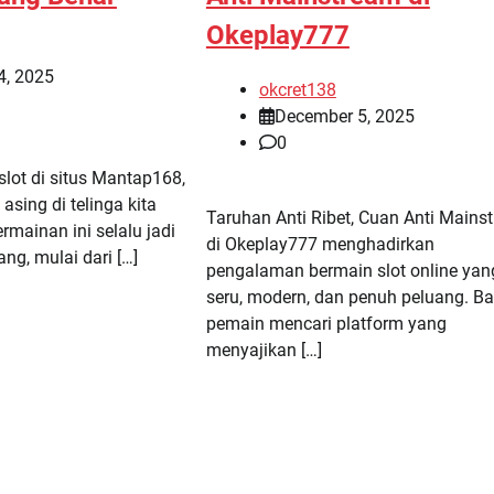
Okeplay777
4, 2025
okcret138
December 5, 2025
0
lot di situs Mantap168,
asing di telinga kita
Taruhan Anti Ribet, Cuan Anti Mains
ermainan ini selalu jadi
di Okeplay777 menghadirkan
ang, mulai dari […]
pengalaman bermain slot online yan
seru, modern, dan penuh peluang. B
pemain mencari platform yang
menyajikan […]