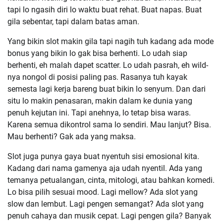
tapi lo ngasih diri lo waktu buat rehat. Buat napas. Buat
gila sebentar, tapi dalam batas aman.
Yang bikin slot makin gila tapi nagih tuh kadang ada mode
bonus yang bikin lo gak bisa berhenti. Lo udah siap
berhenti, eh malah dapet scatter. Lo udah pasrah, eh wild-
nya nongol di posisi paling pas. Rasanya tuh kayak
semesta lagi kerja bareng buat bikin lo senyum. Dan dari
situ lo makin penasaran, makin dalam ke dunia yang
penuh kejutan ini. Tapi anehnya, lo tetap bisa waras.
Karena semua dikontrol sama lo sendiri. Mau lanjut? Bisa.
Mau berhenti? Gak ada yang maksa.
Slot juga punya gaya buat nyentuh sisi emosional kita.
Kadang dari nama gamenya aja udah nyentil. Ada yang
temanya petualangan, cinta, mitologi, atau bahkan komedi.
Lo bisa pilih sesuai mood. Lagi mellow? Ada slot yang
slow dan lembut. Lagi pengen semangat? Ada slot yang
penuh cahaya dan musik cepat. Lagi pengen gila? Banyak