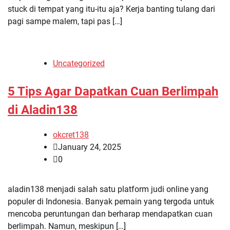
stuck di tempat yang itu-itu aja? Kerja banting tulang dari
pagi sampe malem, tapi pas […]
Uncategorized
5 Tips Agar Dapatkan Cuan Berlimpah
di Aladin138
okcret138
January 24, 2025
0
aladin138 menjadi salah satu platform judi online yang
populer di Indonesia. Banyak pemain yang tergoda untuk
mencoba peruntungan dan berharap mendapatkan cuan
berlimpah. Namun, meskipun […]