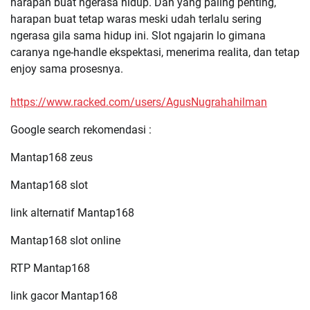
harapan buat ngerasa hidup. Dan yang paling penting,
harapan buat tetap waras meski udah terlalu sering
ngerasa gila sama hidup ini. Slot ngajarin lo gimana
caranya nge-handle ekspektasi, menerima realita, dan tetap
enjoy sama prosesnya.
https://www.racked.com/users/AgusNugrahahilman
Google search rekomendasi :
Mantap168 zeus
Mantap168 slot
link alternatif Mantap168
Mantap168 slot online
RTP Mantap168
link gacor Mantap168