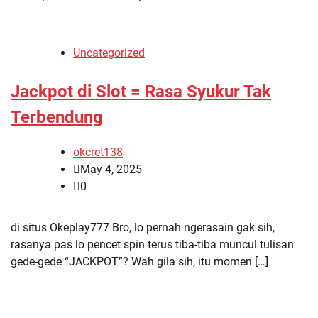
Uncategorized
Jackpot di Slot = Rasa Syukur Tak
Terbendung
okcret138
May 4, 2025
0
di situs Okeplay777 Bro, lo pernah ngerasain gak sih,
rasanya pas lo pencet spin terus tiba-tiba muncul tulisan
gede-gede “JACKPOT”? Wah gila sih, itu momen […]