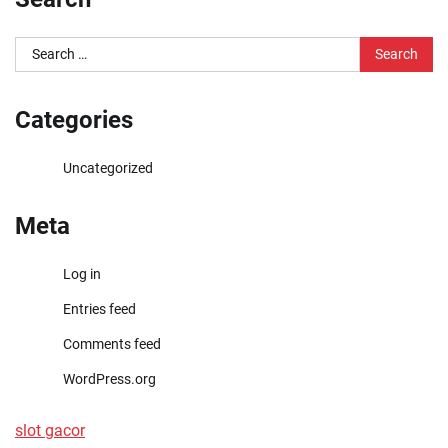
Search
for:
Categories
Uncategorized
Meta
Log in
Entries feed
Comments feed
WordPress.org
slot gacor