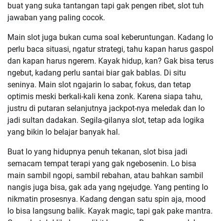
buat yang suka tantangan tapi gak pengen ribet, slot tuh
jawaban yang paling cocok.
Main slot juga bukan cuma soal keberuntungan. Kadang lo
perlu baca situasi, ngatur strategi, tahu kapan harus gaspol
dan kapan harus ngerem. Kayak hidup, kan? Gak bisa terus
ngebut, kadang perlu santai biar gak bablas. Di situ
seninya. Main slot ngajarin lo sabar, fokus, dan tetap
optimis meski berkali-kali kena zonk. Karena siapa tahu,
justru di putaran selanjutnya jackpot-nya meledak dan lo
jadi sultan dadakan. Segila-gilanya slot, tetap ada logika
yang bikin lo belajar banyak hal.
Buat lo yang hidupnya penuh tekanan, slot bisa jadi
semacam tempat terapi yang gak ngebosenin. Lo bisa
main sambil ngopi, sambil rebahan, atau bahkan sambil
nangis juga bisa, gak ada yang ngejudge. Yang penting lo
nikmatin prosesnya. Kadang dengan satu spin aja, mood
lo bisa langsung balik. Kayak magic, tapi gak pake mantra.