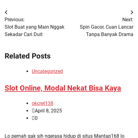
Post
Previous:
Next:
navigation
Slot Buat yang Main Nggak
Spin Gacor, Cuan Lancar
Sekadar Cari Duit
Tanpa Banyak Drama
Related Posts
Uncategorized
Slot Online, Modal Nekat Bisa Kaya
okcret138
April 8, 2025
0
Lo pernah gak sih ngerasa hidup di situs Mantap168 lo