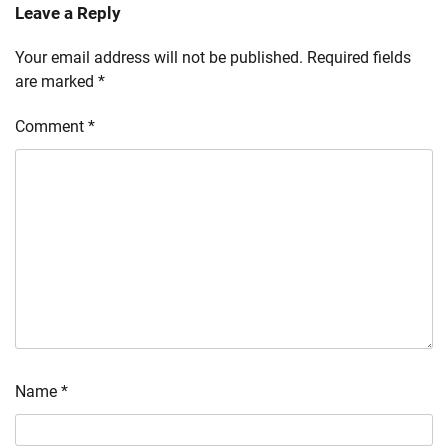
Leave a Reply
Your email address will not be published.
Required fields
are marked
*
Comment
*
Name
*