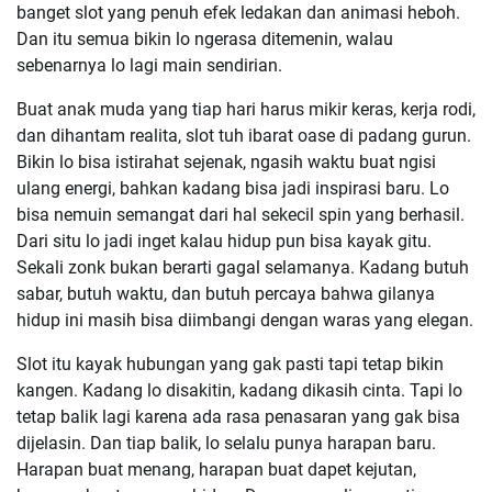
banget slot yang penuh efek ledakan dan animasi heboh.
Dan itu semua bikin lo ngerasa ditemenin, walau
sebenarnya lo lagi main sendirian.
Buat anak muda yang tiap hari harus mikir keras, kerja rodi,
dan dihantam realita, slot tuh ibarat oase di padang gurun.
Bikin lo bisa istirahat sejenak, ngasih waktu buat ngisi
ulang energi, bahkan kadang bisa jadi inspirasi baru. Lo
bisa nemuin semangat dari hal sekecil spin yang berhasil.
Dari situ lo jadi inget kalau hidup pun bisa kayak gitu.
Sekali zonk bukan berarti gagal selamanya. Kadang butuh
sabar, butuh waktu, dan butuh percaya bahwa gilanya
hidup ini masih bisa diimbangi dengan waras yang elegan.
Slot itu kayak hubungan yang gak pasti tapi tetap bikin
kangen. Kadang lo disakitin, kadang dikasih cinta. Tapi lo
tetap balik lagi karena ada rasa penasaran yang gak bisa
dijelasin. Dan tiap balik, lo selalu punya harapan baru.
Harapan buat menang, harapan buat dapet kejutan,