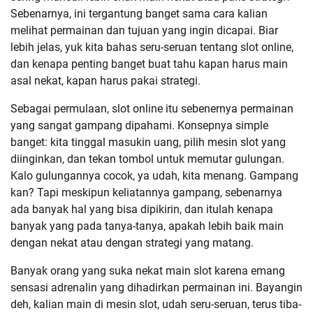
Sebenarnya, ini tergantung banget sama cara kalian
melihat permainan dan tujuan yang ingin dicapai. Biar
lebih jelas, yuk kita bahas seru-seruan tentang slot online,
dan kenapa penting banget buat tahu kapan harus main
asal nekat, kapan harus pakai strategi.
Sebagai permulaan, slot online itu sebenernya permainan
yang sangat gampang dipahami. Konsepnya simple
banget: kita tinggal masukin uang, pilih mesin slot yang
diinginkan, dan tekan tombol untuk memutar gulungan.
Kalo gulungannya cocok, ya udah, kita menang. Gampang
kan? Tapi meskipun keliatannya gampang, sebenarnya
ada banyak hal yang bisa dipikirin, dan itulah kenapa
banyak yang pada tanya-tanya, apakah lebih baik main
dengan nekat atau dengan strategi yang matang.
Banyak orang yang suka nekat main slot karena emang
sensasi adrenalin yang dihadirkan permainan ini. Bayangin
deh, kalian main di mesin slot, udah seru-seruan, terus tiba-