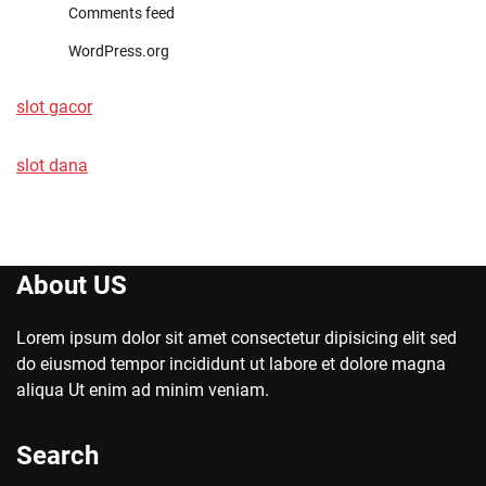
Comments feed
WordPress.org
slot gacor
slot dana
About US
Lorem ipsum dolor sit amet consectetur dipisicing elit sed
do eiusmod tempor incididunt ut labore et dolore magna
aliqua Ut enim ad minim veniam.
Search