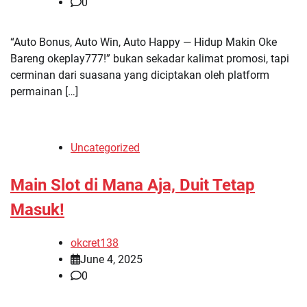
0
“Auto Bonus, Auto Win, Auto Happy — Hidup Makin Oke
Bareng okeplay777!” bukan sekadar kalimat promosi, tapi
cerminan dari suasana yang diciptakan oleh platform
permainan […]
Uncategorized
Main Slot di Mana Aja, Duit Tetap
Masuk!
okcret138
June 4, 2025
0