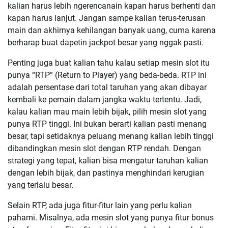
kalian harus lebih ngerencanain kapan harus berhenti dan
kapan harus lanjut. Jangan sampe kalian terus-terusan
main dan akhirnya kehilangan banyak uang, cuma karena
berharap buat dapetin jackpot besar yang nggak pasti.
Penting juga buat kalian tahu kalau setiap mesin slot itu
punya “RTP” (Return to Player) yang beda-beda. RTP ini
adalah persentase dari total taruhan yang akan dibayar
kembali ke pemain dalam jangka waktu tertentu. Jadi,
kalau kalian mau main lebih bijak, pilih mesin slot yang
punya RTP tinggi. Ini bukan berarti kalian pasti menang
besar, tapi setidaknya peluang menang kalian lebih tinggi
dibandingkan mesin slot dengan RTP rendah. Dengan
strategi yang tepat, kalian bisa mengatur taruhan kalian
dengan lebih bijak, dan pastinya menghindari kerugian
yang terlalu besar.
Selain RTP, ada juga fitur-fitur lain yang perlu kalian
pahami. Misalnya, ada mesin slot yang punya fitur bonus