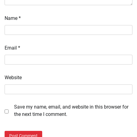
Name
*
Email
*
Website
Save my name, email, and website in this browser for
the next time I comment.