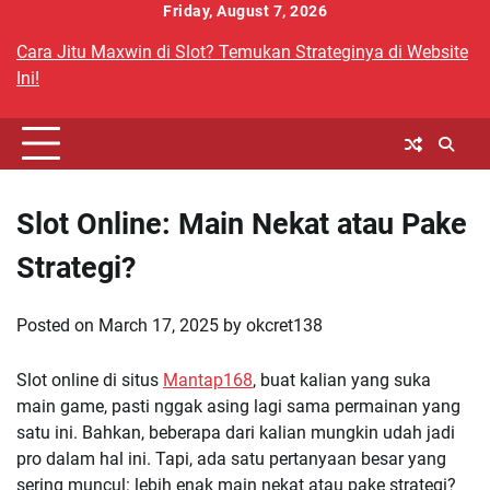
Skip
Friday, August 7, 2026
to
Cara Jitu Maxwin di Slot? Temukan Strateginya di Website
content
Ini!
Slot Online: Main Nekat atau Pake
Strategi?
Posted on
March 17, 2025
by
okcret138
Slot online di situs
Mantap168
, buat kalian yang suka
main game, pasti nggak asing lagi sama permainan yang
satu ini. Bahkan, beberapa dari kalian mungkin udah jadi
pro dalam hal ini. Tapi, ada satu pertanyaan besar yang
sering muncul: lebih enak main nekat atau pake strategi?