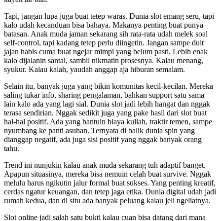
Tapi, jangan lupa juga buat tetep waras. Dunia slot emang seru, tapi
kalo udah kecanduan bisa bahaya. Makanya penting buat punya
batasan. Anak muda jaman sekarang sih rata-rata udah melek soal
self-control, tapi kadang tetep perlu diingetin. Jangan sampe duit
jajan habis cuma buat ngejar mimpi yang belum pasti. Lebih enak
kalo dijalanin santai, sambil nikmatin prosesnya. Kalau menang,
syukur. Kalau kalah, yaudah anggap aja hiburan semalam.
Selain itu, banyak juga yang bikin komunitas kecil-kecilan. Mereka
saling tukar info, sharing pengalaman, bahkan support satu sama
lain kalo ada yang lagi sial. Dunia slot jadi lebih hangat dan nggak
terasa sendirian. Nggak sedikit juga yang pake hasil dari slot buat
hal-hal positif. Ada yang bantuin biaya kuliah, traktir temen, sampe
nyumbang ke panti asuhan. Ternyata di balik dunia spin yang
dianggap negatif, ada juga sisi positif yang nggak banyak orang
tahu.
Trend ini nunjukin kalau anak muda sekarang tuh adaptif banget.
Apapun situasinya, mereka bisa nemuin celah buat survive. Nggak
melulu harus ngikutin jalur formal buat sukses. Yang penting kreatif,
cerdas ngatur keuangan, dan tetep jaga etika. Dunia digital udah jadi
rumah kedua, dan di situ ada banyak peluang kalau jeli ngeliatnya.
Slot online jadi salah satu bukti kalau cuan bisa datang dari mana