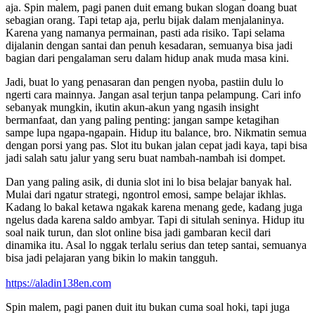
aja. Spin malem, pagi panen duit emang bukan slogan doang buat
sebagian orang. Tapi tetap aja, perlu bijak dalam menjalaninya.
Karena yang namanya permainan, pasti ada risiko. Tapi selama
dijalanin dengan santai dan penuh kesadaran, semuanya bisa jadi
bagian dari pengalaman seru dalam hidup anak muda masa kini.
Jadi, buat lo yang penasaran dan pengen nyoba, pastiin dulu lo
ngerti cara mainnya. Jangan asal terjun tanpa pelampung. Cari info
sebanyak mungkin, ikutin akun-akun yang ngasih insight
bermanfaat, dan yang paling penting: jangan sampe ketagihan
sampe lupa ngapa-ngapain. Hidup itu balance, bro. Nikmatin semua
dengan porsi yang pas. Slot itu bukan jalan cepat jadi kaya, tapi bisa
jadi salah satu jalur yang seru buat nambah-nambah isi dompet.
Dan yang paling asik, di dunia slot ini lo bisa belajar banyak hal.
Mulai dari ngatur strategi, ngontrol emosi, sampe belajar ikhlas.
Kadang lo bakal ketawa ngakak karena menang gede, kadang juga
ngelus dada karena saldo ambyar. Tapi di situlah seninya. Hidup itu
soal naik turun, dan slot online bisa jadi gambaran kecil dari
dinamika itu. Asal lo nggak terlalu serius dan tetep santai, semuanya
bisa jadi pelajaran yang bikin lo makin tangguh.
https://aladin138en.com
Spin malem, pagi panen duit itu bukan cuma soal hoki, tapi juga