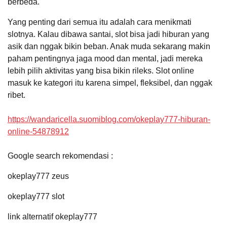
berbeda.
Yang penting dari semua itu adalah cara menikmati
slotnya. Kalau dibawa santai, slot bisa jadi hiburan yang
asik dan nggak bikin beban. Anak muda sekarang makin
paham pentingnya jaga mood dan mental, jadi mereka
lebih pilih aktivitas yang bisa bikin rileks. Slot online
masuk ke kategori itu karena simpel, fleksibel, dan nggak
ribet.
https://wandaricella.suomiblog.com/okeplay777-hiburan-
online-54878912
Google search rekomendasi :
okeplay777 zeus
okeplay777 slot
link alternatif okeplay777