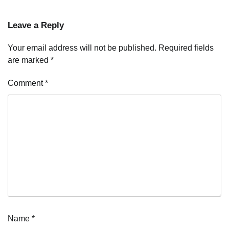
Leave a Reply
Your email address will not be published.
Required fields
are marked
*
Comment
*
Name
*