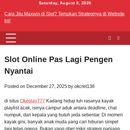
Skip
Saturday, August 8, 2026
to
Cara Jitu Maxwin di Slot? Temukan Strateginya di Website
content
Ini!
Slot Online Pas Lagi Pengen
Nyantai
Posted on
December 27, 2025
by
okcret138
di situs
Okeplay777
Kadang hidup tuh rasanya kayak
playlist acak, isinya campur aduk antara deadline, chat
numpuk, dan kepala yang butuh jeda sebentar. Di momen
kayak gini, banyak anak muda yang cari hiburan simpel
tapi tetap ngena. Bukan yang ribet mikir strategi panjang,