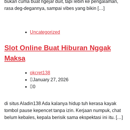
bukan cuma buat ngejar duit, tapi lebih ke pengalaman,
rasa deg-degannya, sampai vibes yang bikin […]
Uncategorized
Slot Online Buat Hiburan Nggak
Maksa
okcret138
January 27, 2026
0
di situs Aladin138 Ada kalanya hidup tuh kerasa kayak
tombol pause kepencet tanpa izin. Kerjaan numpuk, chat
belum kebales, kepala berisik sama ekspektasi ini itu. […]