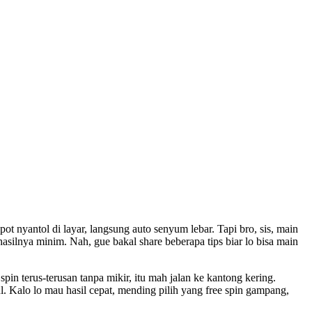
pot nyantol di layar, langsung auto senyum lebar. Tapi bro, sis, main
hasilnya minim. Nah, gue bakal share beberapa tips biar lo bisa main
spin terus-terusan tanpa mikir, itu mah jalan ke kantong kering.
l. Kalo lo mau hasil cepat, mending pilih yang free spin gampang,