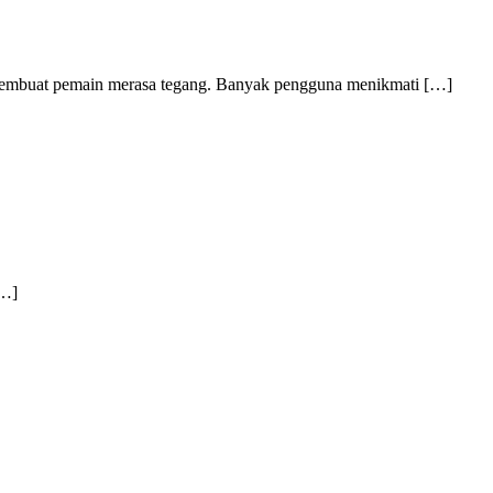
 membuat pemain merasa tegang. Banyak pengguna menikmati […]
[…]