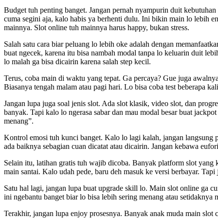
Budget tuh penting banget. Jangan pernah nyampurin duit kebutuhan hi
cuma segini aja, kalo habis ya berhenti dulu. Ini bikin main lo lebih
mainnya. Slot online tuh mainnya harus happy, bukan stress.
Salah satu cara biar peluang lo lebih oke adalah dengan memanfaatka
buat ngecek, karena itu bisa nambah modal tanpa lo keluarin duit le
lo malah ga bisa dicairin karena salah step kecil.
Terus, coba main di waktu yang tepat. Ga percaya? Gue juga awalnya s
Biasanya tengah malam atau pagi hari. Lo bisa coba test beberapa kali
Jangan lupa juga soal jenis slot. Ada slot klasik, video slot, dan pr
banyak. Tapi kalo lo ngerasa sabar dan mau modal besar buat jackpot 
menang”.
Kontrol emosi tuh kunci banget. Kalo lo lagi kalah, jangan langsung p
ada baiknya sebagian cuan dicatat atau dicairin. Jangan kebawa eufor
Selain itu, latihan gratis tuh wajib dicoba. Banyak platform slot yang
main santai. Kalo udah pede, baru deh masuk ke versi berbayar. Tap
Satu hal lagi, jangan lupa buat upgrade skill lo. Main slot online ga 
ini ngebantu banget biar lo bisa lebih sering menang atau setidaknya m
Terakhir, jangan lupa enjoy prosesnya. Banyak anak muda main slot c