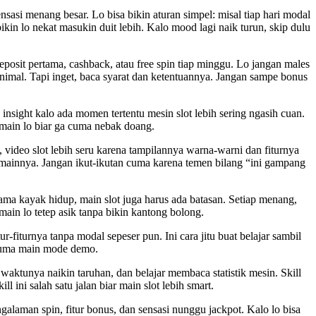
sasi menang besar. Lo bisa bikin aturan simpel: misal tiap hari modal
ikin lo nekat masukin duit lebih. Kalo mood lagi naik turun, skip dulu
posit pertama, cashback, atau free spin tiap minggu. Lo jangan males
inimal. Tapi inget, baca syarat dan ketentuannya. Jangan sampe bonus
insight kalo ada momen tertentu mesin slot lebih sering ngasih cuan.
i main lo biar ga cuma nebak doang.
g, video slot lebih seru karena tampilannya warna-warni dan fiturnya
ra mainnya. Jangan ikut-ikutan cuma karena temen bilang “ini gampang
 Sama kayak hidup, main slot juga harus ada batasan. Setiap menang,
ain lo tetep asik tanpa bikin kantong bolong.
r-fiturnya tanpa modal sepeser pun. Ini cara jitu buat belajar sambil
n cuma main mode demo.
n waktunya naikin taruhan, dan belajar membaca statistik mesin. Skill
 ini salah satu jalan biar main slot lebih smart.
alaman spin, fitur bonus, dan sensasi nunggu jackpot. Kalo lo bisa