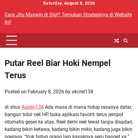
Skip
Saturday, August 8, 2026
to
Cara Jitu Maxwin di Slot? Temukan Strateginya di Website
content
Ini!
Putar Reel Biar Hoki Nempel
Terus
Posted on
February 8, 2026
by
okcret138
di situs
Aladin138
Ada masa di mana hidup rasanya datar,
bangun tidur cek HP, buka aplikasi favorit, terus jempol
otomatis geser ke atas. Reel demi reel lewat tanpa disadari,
kadang bikin ketawa, kadang bikin mikir, kadang juga bikin
ngerasa, “Kok hidup orang lain kayaknya seru banget ya.”