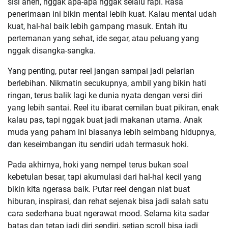
sisi aneh, nggak apa-apa nggak selalu rapi. Rasa
penerimaan ini bikin mental lebih kuat. Kalau mental udah
kuat, hal-hal baik lebih gampang masuk. Entah itu
pertemanan yang sehat, ide segar, atau peluang yang
nggak disangka-sangka.
Yang penting, putar reel jangan sampai jadi pelarian
berlebihan. Nikmatin secukupnya, ambil yang bikin hati
ringan, terus balik lagi ke dunia nyata dengan versi diri
yang lebih santai. Reel itu ibarat cemilan buat pikiran, enak
kalau pas, tapi nggak buat jadi makanan utama. Anak
muda yang paham ini biasanya lebih seimbang hidupnya,
dan keseimbangan itu sendiri udah termasuk hoki.
Pada akhirnya, hoki yang nempel terus bukan soal
kebetulan besar, tapi akumulasi dari hal-hal kecil yang
bikin kita ngerasa baik. Putar reel dengan niat buat
hiburan, inspirasi, dan rehat sejenak bisa jadi salah satu
cara sederhana buat ngerawat mood. Selama kita sadar
batas dan tetap jadi diri sendiri, setiap scroll bisa jadi