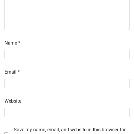
Name
*
Email
*
Website
Save my name, email, and website in this browser for