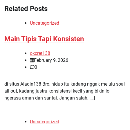
Related Posts
Uncategorized
Main Tipis Tapi Konsisten
okcret138
February 9, 2026
0
di situs Aladin138 Bro, hidup itu kadang nggak melulu soal
all out, kadang justru konsistensi kecil yang bikin lo
ngerasa aman dan santai. Jangan salah, […]
Uncategorized