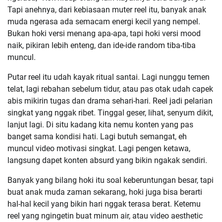
Tapi anehnya, dari kebiasaan muter reel itu, banyak anak
muda ngerasa ada semacam energi kecil yang nempel.
Bukan hoki versi menang apa-apa, tapi hoki versi mood
naik, pikiran lebih enteng, dan ide-ide random tiba-tiba
muncul.
Putar reel itu udah kayak ritual santai. Lagi nunggu temen
telat, lagi rebahan sebelum tidur, atau pas otak udah capek
abis mikirin tugas dan drama sehari-hari. Reel jadi pelarian
singkat yang nggak ribet. Tinggal geser, lihat, senyum dikit,
lanjut lagi. Di situ kadang kita nemu konten yang pas
banget sama kondisi hati. Lagi butuh semangat, eh
muncul video motivasi singkat. Lagi pengen ketawa,
langsung dapet konten absurd yang bikin ngakak sendiri.
Banyak yang bilang hoki itu soal keberuntungan besar, tapi
buat anak muda zaman sekarang, hoki juga bisa berarti
hal-hal kecil yang bikin hari nggak terasa berat. Ketemu
reel yang ngingetin buat minum air, atau video aesthetic