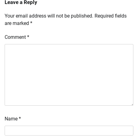
Leave a Reply
Your email address will not be published.
Required fields
are marked
*
Comment
*
Name
*