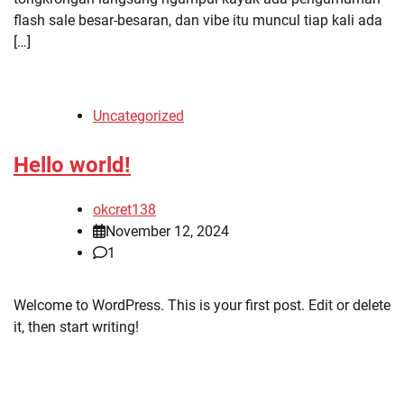
flash sale besar-besaran, dan vibe itu muncul tiap kali ada
[…]
Uncategorized
Hello world!
okcret138
November 12, 2024
1
Welcome to WordPress. This is your first post. Edit or delete
it, then start writing!