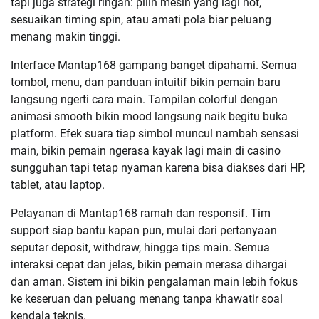
tapi juga strategi ringan: pilih mesin yang lagi hot,
sesuaikan timing spin, atau amati pola biar peluang
menang makin tinggi.
Interface Mantap168 gampang banget dipahami. Semua
tombol, menu, dan panduan intuitif bikin pemain baru
langsung ngerti cara main. Tampilan colorful dengan
animasi smooth bikin mood langsung naik begitu buka
platform. Efek suara tiap simbol muncul nambah sensasi
main, bikin pemain ngerasa kayak lagi main di casino
sungguhan tapi tetap nyaman karena bisa diakses dari HP,
tablet, atau laptop.
Pelayanan di Mantap168 ramah dan responsif. Tim
support siap bantu kapan pun, mulai dari pertanyaan
seputar deposit, withdraw, hingga tips main. Semua
interaksi cepat dan jelas, bikin pemain merasa dihargai
dan aman. Sistem ini bikin pengalaman main lebih fokus
ke keseruan dan peluang menang tanpa khawatir soal
kendala teknis.