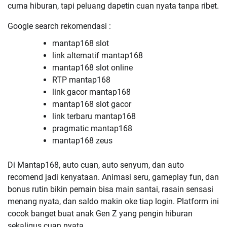
cuma hiburan, tapi peluang dapetin cuan nyata tanpa ribet.
Google search rekomendasi :
mantap168 slot
link alternatif mantap168
mantap168 slot online
RTP mantap168
link gacor mantap168
mantap168 slot gacor
link terbaru mantap168
pragmatic mantap168
mantap168 zeus
Di Mantap168, auto cuan, auto senyum, dan auto
recomend jadi kenyataan. Animasi seru, gameplay fun, dan
bonus rutin bikin pemain bisa main santai, rasain sensasi
menang nyata, dan saldo makin oke tiap login. Platform ini
cocok banget buat anak Gen Z yang pengin hiburan
sekaligus cuan nyata.