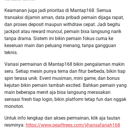
Keamanan juga jadi prioritas di Mantap168. Semua
transaksi dijamin aman, data pribadi pemain dijaga rapat,
dan proses deposit maupun withdraw cepat. Jadi begitu
jackpot atau reward muncul, pemain bisa langsung narik
tanpa drama. Sistem ini bikin pemain fokus cuma ke
keseruan main dan peluang menang, tanpa gangguan
teknis.
Variasi permainan di Mantap168 bikin pengalaman makin
seru. Setiap mesin punya tema dan fitur berbeda, bikin tiap
spin terasa unik. Event musiman, mini game, dan bonus
kejutan bikin pemain tambah excited. Bahkan pemain yang
main beberapa menit aja bisa langsung merasakan
sensasi fresh tiap login, bikin platform tetap fun dan nggak
monoton.
Untuk info lengkap dan akses permainan, klik aja tautan
resminya:
https://www.pearltrees.com/jihansafanah168