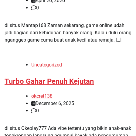
April 26, 2026
0
di situs Mantap168 Zaman sekarang, game online udah
jadi bagian dari kehidupan banyak orang. Kalau dulu orang
nganggep game cuma buat anak kecil atau remaja, […]
Uncategorized
Turbo Gahar Penuh Kejutan
okcret138
December 6, 2025
0
di situs Okeplay777 Ada vibe tertentu yang bikin anak-anak
tongkrongan langsung ngumpul kayak ada pengumuman