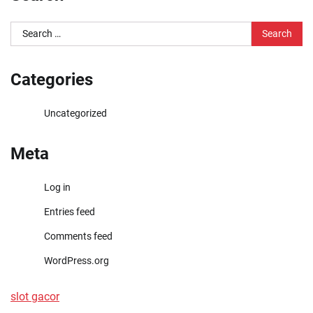
Search
for:
Categories
Uncategorized
Meta
Log in
Entries feed
Comments feed
WordPress.org
slot gacor