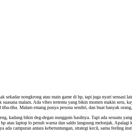
k sekadar nongkrong atau main game di hp, tapi juga nyari sensasi lai
suk suasana malam. Ada vibes tertentu yang bikin momen makin seru, k
l tiba-tiba. Malam emang punya pesona sendiri, dan buat banyak orang,
seneng, kadang bikin deg-degan nungguin hasilnya. Tapi ada sesuatu yan
hp atau laptop lo penuh warna dan saldo langsung melonjak. Apalagi kal
a ada campuran antara keberuntungan, strategi kecil, sama feeling in