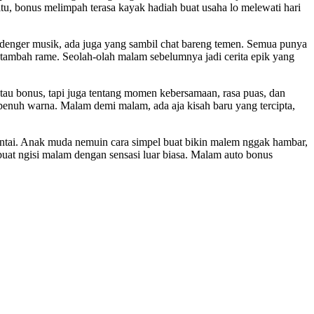
k itu, bonus melimpah terasa kayak hadiah buat usaha lo melewati hari
il denger musik, ada juga yang sambil chat bareng temen. Semua punya
a tambah rame. Seolah-olah malam sebelumnya jadi cerita epik yang
tau bonus, tapi juga tentang momen kebersamaan, rasa puas, dan
 penuh warna. Malam demi malam, ada aja kisah baru yang tercipta,
antai. Anak muda nemuin cara simpel buat bikin malem nggak hambar,
n buat ngisi malam dengan sensasi luar biasa. Malam auto bonus