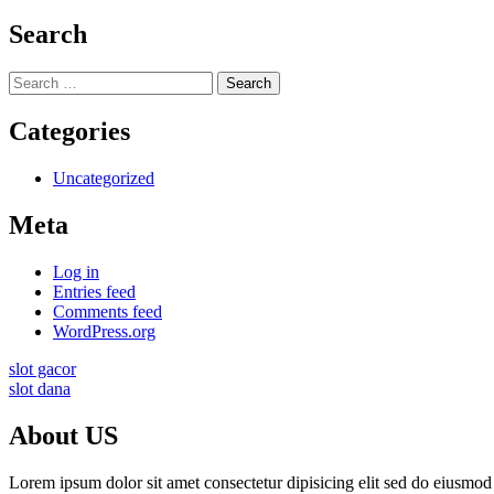
Search
Search
for:
Categories
Uncategorized
Meta
Log in
Entries feed
Comments feed
WordPress.org
slot gacor
slot dana
About US
Lorem ipsum dolor sit amet consectetur dipisicing elit sed do eiusmo