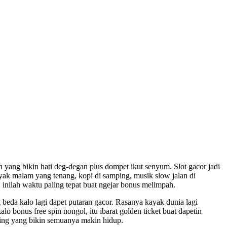
n yang bikin hati deg-degan plus dompet ikut senyum. Slot gacor jadi
ayak malam yang tenang, kopi di samping, musik slow jalan di
 inilah waktu paling tepat buat ngejar bonus melimpah.
g beda kalo lagi dapet putaran gacor. Rasanya kayak dunia lagi
o bonus free spin nongol, itu ibarat golden ticket buat dapetin
sting yang bikin semuanya makin hidup.