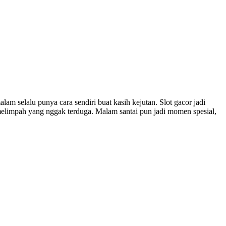
lam selalu punya cara sendiri buat kasih kejutan. Slot gacor jadi
us melimpah yang nggak terduga. Malam santai pun jadi momen spesial,