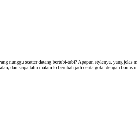
yang nunggu scatter datang bertubi-tubi? Apapun stylenya, yang jelas ma
si jalan, dan siapa tahu malam lo berubah jadi cerita gokil dengan bon