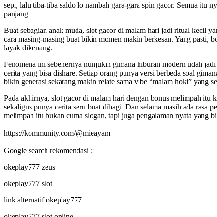
sepi, lalu tiba-tiba saldo lo nambah gara-gara spin gacor. Semua itu 
panjang.
Buat sebagian anak muda, slot gacor di malam hari jadi ritual kecil
cara masing-masing buat bikin momen makin berkesan. Yang pasti, bon
layak dikenang.
Fenomena ini sebenernya nunjukin gimana hiburan modern udah jadi b
cerita yang bisa dishare. Setiap orang punya versi berbeda soal gim
bikin generasi sekarang makin relate sama vibe “malam hoki” yang se
Pada akhirnya, slot gacor di malam hari dengan bonus melimpah itu
sekaligus punya cerita seru buat dibagi. Dan selama masih ada rasa pe
melimpah itu bukan cuma slogan, tapi juga pengalaman nyata yang bi
https://kommunity.com/@mieayam
Google search rekomendasi :
okeplay777 zeus
okeplay777 slot
link alternatif okeplay777
okeplay777 slot online