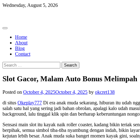
Skip
Wednesday, August 5, 2026
to
Cara Jitu Maxwin di Slot? Temukan Strateginya di Website Ini!
content
Home
About
Blog
Contact
Search
for:
Slot Gacor, Malam Auto Bonus Melimpah
Posted on
October 4, 2025
October 4, 2025
by
okcret138
di situs
Okeplay777
Di era anak muda sekarang, hiburan itu udah ngga
salah satu hal yang sering jadi bahan obrolan, apalagi kalo udah ma
background, lalu tinggal klik spin dan berharap keberuntungan nongo
Sensasi main slot itu kayak naik roller coaster, kadang bikin teriak 
berpihak, semua simbol tiba-tiba nyambung dengan indah, bikin layar 
kejutan lebih besar. Anak muda suka banget momen kayak gini, soalny