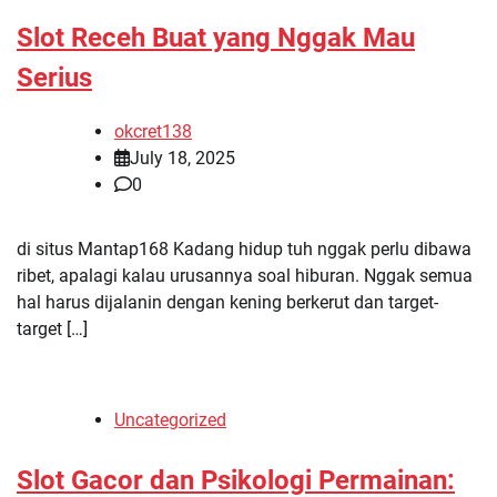
Slot Receh Buat yang Nggak Mau
Serius
okcret138
July 18, 2025
0
di situs Mantap168 Kadang hidup tuh nggak perlu dibawa
ribet, apalagi kalau urusannya soal hiburan. Nggak semua
hal harus dijalanin dengan kening berkerut dan target-
target […]
Uncategorized
Slot Gacor dan Psikologi Permainan: