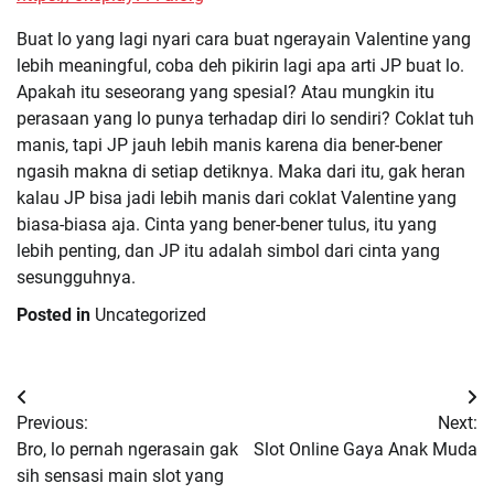
Buat lo yang lagi nyari cara buat ngerayain Valentine yang
lebih meaningful, coba deh pikirin lagi apa arti JP buat lo.
Apakah itu seseorang yang spesial? Atau mungkin itu
perasaan yang lo punya terhadap diri lo sendiri? Coklat tuh
manis, tapi JP jauh lebih manis karena dia bener-bener
ngasih makna di setiap detiknya. Maka dari itu, gak heran
kalau JP bisa jadi lebih manis dari coklat Valentine yang
biasa-biasa aja. Cinta yang bener-bener tulus, itu yang
lebih penting, dan JP itu adalah simbol dari cinta yang
sesungguhnya.
Posted in
Uncategorized
Post
Previous:
Next:
navigation
Bro, lo pernah ngerasain gak
Slot Online Gaya Anak Muda
sih sensasi main slot yang