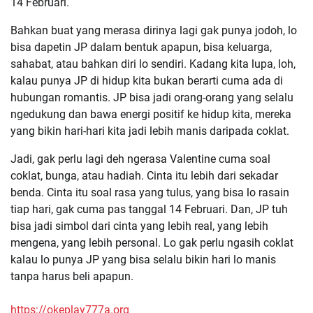
14 Februari.
Bahkan buat yang merasa dirinya lagi gak punya jodoh, lo
bisa dapetin JP dalam bentuk apapun, bisa keluarga,
sahabat, atau bahkan diri lo sendiri. Kadang kita lupa, loh,
kalau punya JP di hidup kita bukan berarti cuma ada di
hubungan romantis. JP bisa jadi orang-orang yang selalu
ngedukung dan bawa energi positif ke hidup kita, mereka
yang bikin hari-hari kita jadi lebih manis daripada coklat.
Jadi, gak perlu lagi deh ngerasa Valentine cuma soal
coklat, bunga, atau hadiah. Cinta itu lebih dari sekadar
benda. Cinta itu soal rasa yang tulus, yang bisa lo rasain
tiap hari, gak cuma pas tanggal 14 Februari. Dan, JP tuh
bisa jadi simbol dari cinta yang lebih real, yang lebih
mengena, yang lebih personal. Lo gak perlu ngasih coklat
kalau lo punya JP yang bisa selalu bikin hari lo manis
tanpa harus beli apapun.
https://okeplay777a.org