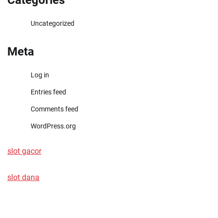
Uncategorized
Meta
Log in
Entries feed
Comments feed
WordPress.org
slot gacor
slot dana