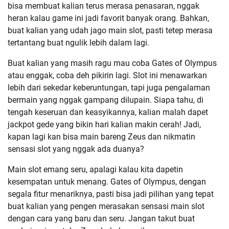
bisa membuat kalian terus merasa penasaran, nggak
heran kalau game ini jadi favorit banyak orang. Bahkan,
buat kalian yang udah jago main slot, pasti tetep merasa
tertantang buat ngulik lebih dalam lagi.
Buat kalian yang masih ragu mau coba Gates of Olympus
atau enggak, coba deh pikirin lagi. Slot ini menawarkan
lebih dari sekedar keberuntungan, tapi juga pengalaman
bermain yang nggak gampang dilupain. Siapa tahu, di
tengah keseruan dan keasyikannya, kalian malah dapet
jackpot gede yang bikin hari kalian makin cerah! Jadi,
kapan lagi kan bisa main bareng Zeus dan nikmatin
sensasi slot yang nggak ada duanya?
Main slot emang seru, apalagi kalau kita dapetin
kesempatan untuk menang. Gates of Olympus, dengan
segala fitur menariknya, pasti bisa jadi pilihan yang tepat
buat kalian yang pengen merasakan sensasi main slot
dengan cara yang baru dan seru. Jangan takut buat