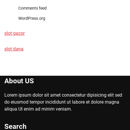
Comments feed
WordPress.org
slot gacor
slot dana
About US
Lorem ipsum dolor sit amet consectetur dipisicing elit sed
do eiusmod tempor incididunt ut labore et dolore magna
aliqua Ut enim ad minim veniam.
Search