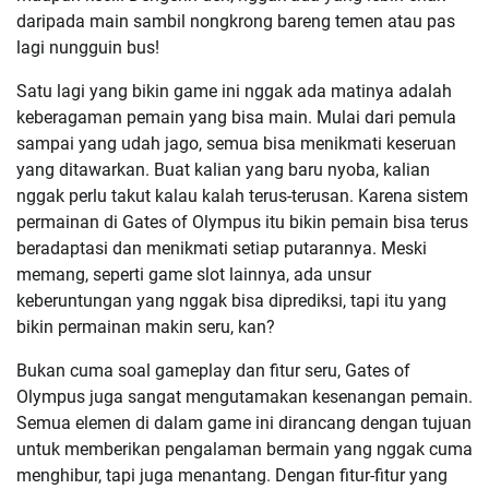
daripada main sambil nongkrong bareng temen atau pas
lagi nungguin bus!
Satu lagi yang bikin game ini nggak ada matinya adalah
keberagaman pemain yang bisa main. Mulai dari pemula
sampai yang udah jago, semua bisa menikmati keseruan
yang ditawarkan. Buat kalian yang baru nyoba, kalian
nggak perlu takut kalau kalah terus-terusan. Karena sistem
permainan di Gates of Olympus itu bikin pemain bisa terus
beradaptasi dan menikmati setiap putarannya. Meski
memang, seperti game slot lainnya, ada unsur
keberuntungan yang nggak bisa diprediksi, tapi itu yang
bikin permainan makin seru, kan?
Bukan cuma soal gameplay dan fitur seru, Gates of
Olympus juga sangat mengutamakan kesenangan pemain.
Semua elemen di dalam game ini dirancang dengan tujuan
untuk memberikan pengalaman bermain yang nggak cuma
menghibur, tapi juga menantang. Dengan fitur-fitur yang