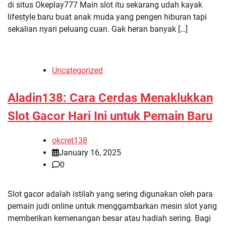
di situs Okeplay777 Main slot itu sekarang udah kayak
lifestyle baru buat anak muda yang pengen hiburan tapi
sekalian nyari peluang cuan. Gak heran banyak […]
Uncategorized
Aladin138: Cara Cerdas Menaklukkan
Slot Gacor Hari Ini untuk Pemain Baru
okcret138
January 16, 2025
0
Slot gacor adalah istilah yang sering digunakan oleh para
pemain judi online untuk menggambarkan mesin slot yang
memberikan kemenangan besar atau hadiah sering. Bagi