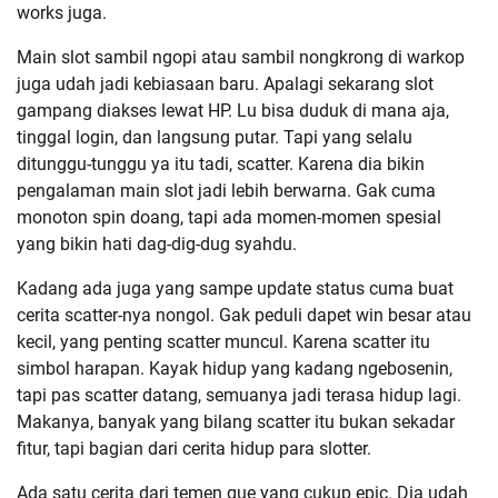
works juga.
Main slot sambil ngopi atau sambil nongkrong di warkop
juga udah jadi kebiasaan baru. Apalagi sekarang slot
gampang diakses lewat HP. Lu bisa duduk di mana aja,
tinggal login, dan langsung putar. Tapi yang selalu
ditunggu-tunggu ya itu tadi, scatter. Karena dia bikin
pengalaman main slot jadi lebih berwarna. Gak cuma
monoton spin doang, tapi ada momen-momen spesial
yang bikin hati dag-dig-dug syahdu.
Kadang ada juga yang sampe update status cuma buat
cerita scatter-nya nongol. Gak peduli dapet win besar atau
kecil, yang penting scatter muncul. Karena scatter itu
simbol harapan. Kayak hidup yang kadang ngebosenin,
tapi pas scatter datang, semuanya jadi terasa hidup lagi.
Makanya, banyak yang bilang scatter itu bukan sekadar
fitur, tapi bagian dari cerita hidup para slotter.
Ada satu cerita dari temen gue yang cukup epic. Dia udah