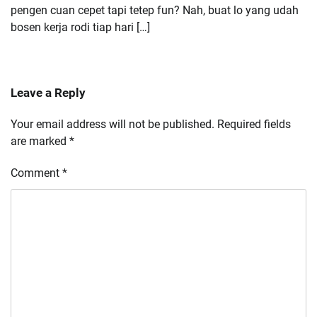
pengen cuan cepet tapi tetep fun? Nah, buat lo yang udah
bosen kerja rodi tiap hari […]
Leave a Reply
Your email address will not be published.
Required fields
are marked
*
Comment
*