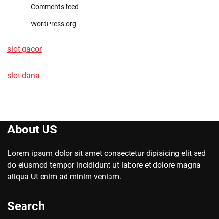
Comments feed
WordPress.org
slot gacor
slot dana
About US
Lorem ipsum dolor sit amet consectetur dipisicing elit sed
do eiusmod tempor incididunt ut labore et dolore magna
aliqua Ut enim ad minim veniam.
Search