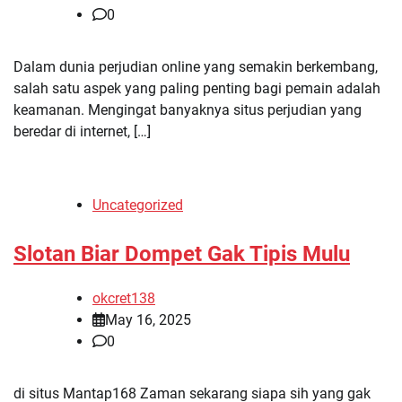
0
Dalam dunia perjudian online yang semakin berkembang,
salah satu aspek yang paling penting bagi pemain adalah
keamanan. Mengingat banyaknya situs perjudian yang
beredar di internet, […]
Uncategorized
Slotan Biar Dompet Gak Tipis Mulu
okcret138
May 16, 2025
0
di situs Mantap168 Zaman sekarang siapa sih yang gak