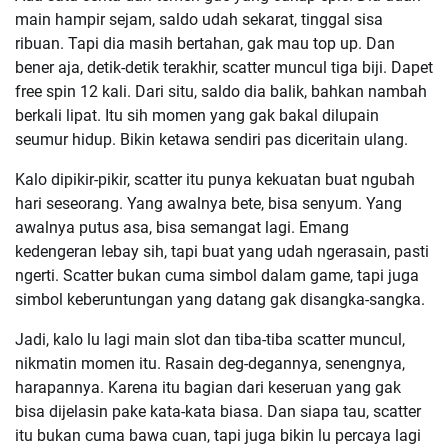
main hampir sejam, saldo udah sekarat, tinggal sisa
ribuan. Tapi dia masih bertahan, gak mau top up. Dan
bener aja, detik-detik terakhir, scatter muncul tiga biji. Dapet
free spin 12 kali. Dari situ, saldo dia balik, bahkan nambah
berkali lipat. Itu sih momen yang gak bakal dilupain
seumur hidup. Bikin ketawa sendiri pas diceritain ulang.
Kalo dipikir-pikir, scatter itu punya kekuatan buat ngubah
hari seseorang. Yang awalnya bete, bisa senyum. Yang
awalnya putus asa, bisa semangat lagi. Emang
kedengeran lebay sih, tapi buat yang udah ngerasain, pasti
ngerti. Scatter bukan cuma simbol dalam game, tapi juga
simbol keberuntungan yang datang gak disangka-sangka.
Jadi, kalo lu lagi main slot dan tiba-tiba scatter muncul,
nikmatin momen itu. Rasain deg-degannya, senengnya,
harapannya. Karena itu bagian dari keseruan yang gak
bisa dijelasin pake kata-kata biasa. Dan siapa tau, scatter
itu bukan cuma bawa cuan, tapi juga bikin lu percaya lagi