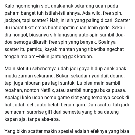
Kalo ngomongin slot, anak-anak sekarang udah pada
paham banget tuh istilah-istilahnya. Ada wild, free spin,
jackpot, tapi scatter? Nah, ini sih yang paling dicari. Scatter
itu ibarat tiket emas buat dapetin cuan lebih gede. Sekali
dia nongol, biasanya sih langsung auto-spin sambil doa-
doa semoga dikasih free spin yang banyak. Soalnya
scatter itu pemicu, kayak mantan yang tiba-tiba ngechat
tengah malam—bikin jantung gak karuan.
Main slot itu sebenernya udah jadi gaya hidup anak-anak
muda zaman sekarang. Bukan sekadar nyari duit doang,
tapi juga hiburan pas lagi suntuk. Lu bisa main sambil
rebahan, nonton Netflix, atau sambil nunggu buka puasa.
Apalagi kalo udah nemu game slot yang temanya cocok di
hati, udah deh, auto betah berjam-jam. Dan scatter tuh jadi
semacam surprise gift dari semesta yang bisa dateng
kapan aja, tanpa aba-aba.
Yang bikin scatter makin spesial adalah efeknya yang bisa