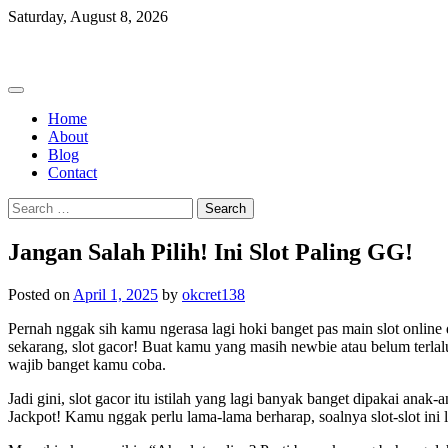
Skip
Saturday, August 8, 2026
to
Cara Jitu Maxwin di Slot? Temukan Strateginya di Website Ini!
content
Home
About
Blog
Contact
Search
for:
Jangan Salah Pilih! Ini Slot Paling GG!
Posted on
April 1, 2025
by
okcret138
Pernah nggak sih kamu ngerasa lagi hoki banget pas main slot online 
sekarang, slot gacor! Buat kamu yang masih newbie atau belum terlalu
wajib banget kamu coba.
Jadi gini, slot gacor itu istilah yang lagi banyak banget dipakai ana
Jackpot! Kamu nggak perlu lama-lama berharap, soalnya slot-slot in