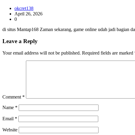
okcret138
April 26, 2026
0
di situs Mantap168 Zaman sekarang, game online udah jadi bagian d
Leave a Reply
Your email address will not be published.
Required fields are marked
Comment
*
Name
*
Email
*
Website