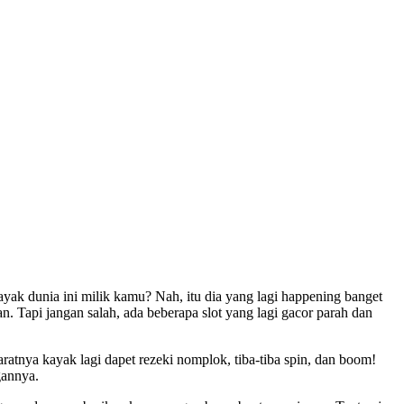
ayak dunia ini milik kamu? Nah, itu dia yang lagi happening banget
n. Tapi jangan salah, ada beberapa slot yang lagi gacor parah dan
baratnya kayak lagi dapet rezeki nomplok, tiba-tiba spin, dan boom!
gannya.