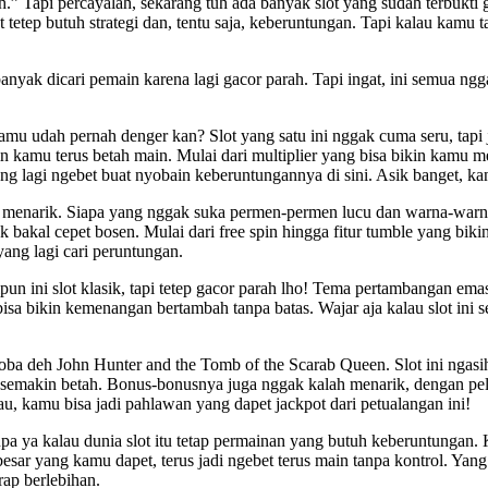
.” Tapi percayalah, sekarang tuh ada banyak slot yang sudah terbukt
ot tetep butuh strategi dan, tentu saja, keberuntungan. Tapi kalau kamu
 banyak dicari pemain karena lagi gacor parah. Tapi ingat, ini semua 
i kamu udah pernah denger kan? Slot yang satu ini nggak cuma seru, ta
ikin kamu terus betah main. Mulai dari multiplier yang bisa bikin kamu m
g lagi ngebet buat nyobain keberuntungannya di sini. Asik banget, ka
 menarik. Siapa yang nggak suka permen-permen lucu dan warna-warni
k bakal cepet bosen. Mulai dari free spin hingga fitur tumble yang biki
yang lagi cari peruntungan.
pun ini slot klasik, tapi tetep gacor parah lho! Tema pertambangan em
isa bikin kemenangan bertambah tanpa batas. Wajar aja kalau slot ini s
ba deh John Hunter and the Tomb of the Scarab Queen. Slot ini ngasi
mu semakin betah. Bonus-bonusnya juga nggak kalah menarik, dengan p
au, kamu bisa jadi pahlawan yang dapet jackpot dari petualangan ini!
upa ya kalau dunia slot itu tetap permainan yang butuh keberuntungan
r yang kamu dapet, terus jadi ngebet terus main tanpa kontrol. Yang pa
rap berlebihan.