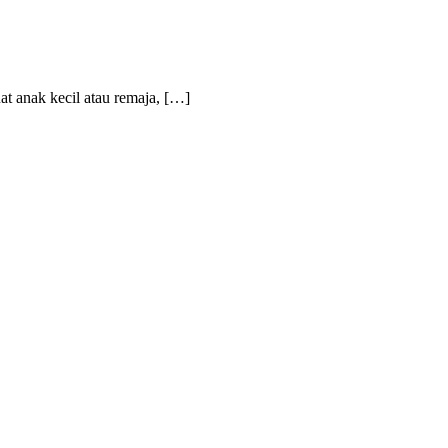
t anak kecil atau remaja, […]