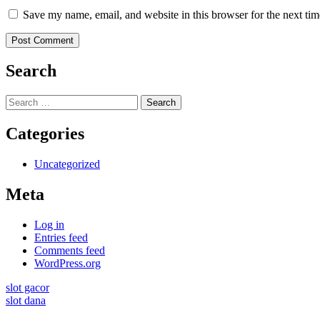
Save my name, email, and website in this browser for the next ti
Search
Search
for:
Categories
Uncategorized
Meta
Log in
Entries feed
Comments feed
WordPress.org
slot gacor
slot dana