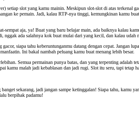
ayer) setiap slot yang kamu mainin. Meskipun slot-slot di atas terkena
enangan ke pemain. Jadi, kalau RTP-nya tinggi, kemungkinan kamu bua
at-sempat aja, ya! Buat yang baru belajar main, ada baiknya kalau kam
, nggak ada salahnya kok buat mulai dari yang kecil, dan kalau udah n
g gacor, siapa tahu keberuntunganmu datang dengan cepat. Jangan lupa 
u manfaatin. Ini bakal nambah peluang kamu buat menang lebih besar.
erlebihan. Semua permainan punya batas, dan yang terpenting adalah te
i kamu malah jadi kebablasan dan jadi rugi. Slot itu seru, tapi tetap 
 banget sekarang, jadi jangan sampe ketinggalan! Siapa tahu, kamu yan
elalu berpihak padamu!