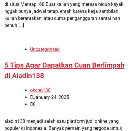
di situs Mantap168 Buat kalian yang merasa hidup kayak
nggak punya jadwal tetap, entah karena kerja sambilan,
kuliah berantakan, atau cuma pengangguran santai nan
penuh […]
Uncategorized
5 Tips Agar Dapatkan Cuan Berlimpah
di Aladin138
okcret138
January 24, 2025
0
aladin138 menjadi salah satu platform judi online yang
populer di Indonesia. Banyak pemain yang tergoda untuk