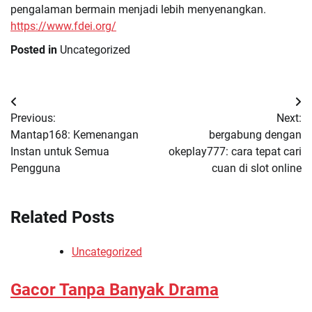
pengalaman bermain menjadi lebih menyenangkan.
https://www.fdei.org/
Posted in
Uncategorized
Post
Previous:
Next:
navigation
Mantap168: Kemenangan
bergabung dengan
Instan untuk Semua
okeplay777: cara tepat cari
Pengguna
cuan di slot online
Related Posts
Uncategorized
Gacor Tanpa Banyak Drama