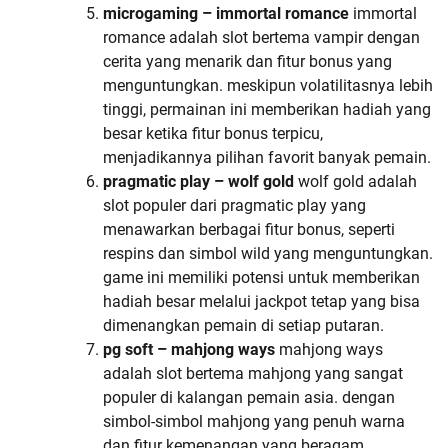
microgaming – immortal romance
immortal
romance adalah slot bertema vampir dengan
cerita yang menarik dan fitur bonus yang
menguntungkan. meskipun volatilitasnya lebih
tinggi, permainan ini memberikan hadiah yang
besar ketika fitur bonus terpicu,
menjadikannya pilihan favorit banyak pemain.
pragmatic play – wolf gold
wolf gold adalah
slot populer dari pragmatic play yang
menawarkan berbagai fitur bonus, seperti
respins dan simbol wild yang menguntungkan.
game ini memiliki potensi untuk memberikan
hadiah besar melalui jackpot tetap yang bisa
dimenangkan pemain di setiap putaran.
pg soft – mahjong ways
mahjong ways
adalah slot bertema mahjong yang sangat
populer di kalangan pemain asia. dengan
simbol-simbol mahjong yang penuh warna
dan fitur kemenangan yang beragam,