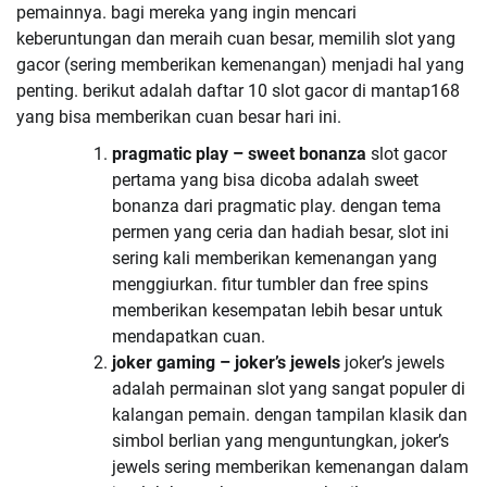
pemainnya. bagi mereka yang ingin mencari
keberuntungan dan meraih cuan besar, memilih slot yang
gacor (sering memberikan kemenangan) menjadi hal yang
penting. berikut adalah daftar 10 slot gacor di mantap168
yang bisa memberikan cuan besar hari ini.
pragmatic play – sweet bonanza
slot gacor
pertama yang bisa dicoba adalah sweet
bonanza dari pragmatic play. dengan tema
permen yang ceria dan hadiah besar, slot ini
sering kali memberikan kemenangan yang
menggiurkan. fitur tumbler dan free spins
memberikan kesempatan lebih besar untuk
mendapatkan cuan.
joker gaming – joker’s jewels
joker’s jewels
adalah permainan slot yang sangat populer di
kalangan pemain. dengan tampilan klasik dan
simbol berlian yang menguntungkan, joker’s
jewels sering memberikan kemenangan dalam