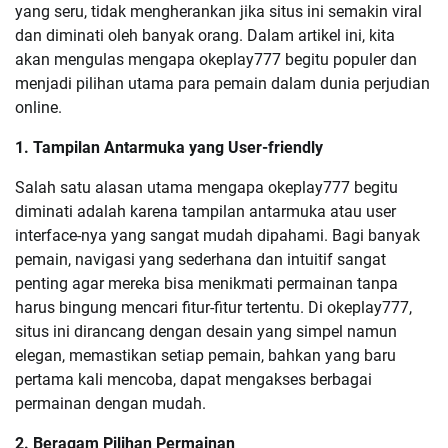
yang seru, tidak mengherankan jika situs ini semakin viral
dan diminati oleh banyak orang. Dalam artikel ini, kita
akan mengulas mengapa okeplay777 begitu populer dan
menjadi pilihan utama para pemain dalam dunia perjudian
online.
1. Tampilan Antarmuka yang User-friendly
Salah satu alasan utama mengapa okeplay777 begitu
diminati adalah karena tampilan antarmuka atau user
interface-nya yang sangat mudah dipahami. Bagi banyak
pemain, navigasi yang sederhana dan intuitif sangat
penting agar mereka bisa menikmati permainan tanpa
harus bingung mencari fitur-fitur tertentu. Di okeplay777,
situs ini dirancang dengan desain yang simpel namun
elegan, memastikan setiap pemain, bahkan yang baru
pertama kali mencoba, dapat mengakses berbagai
permainan dengan mudah.
2. Beragam Pilihan Permainan