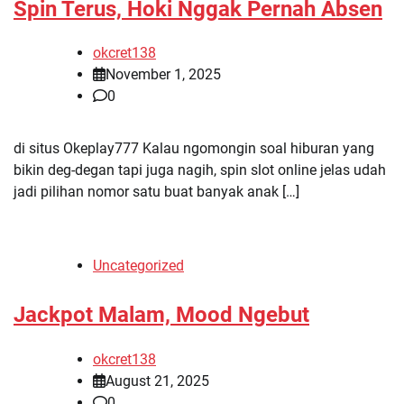
Spin Terus, Hoki Nggak Pernah Absen
okcret138
November 1, 2025
0
di situs Okeplay777 Kalau ngomongin soal hiburan yang
bikin deg-degan tapi juga nagih, spin slot online jelas udah
jadi pilihan nomor satu buat banyak anak […]
Uncategorized
Jackpot Malam, Mood Ngebut
okcret138
August 21, 2025
0