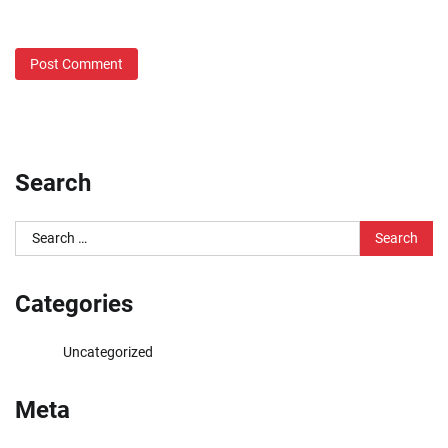
Search
Search
for:
Categories
Uncategorized
Meta