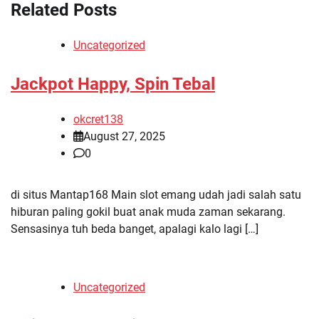
Related Posts
Uncategorized
Jackpot Happy, Spin Tebal
okcret138
August 27, 2025
0
di situs Mantap168 Main slot emang udah jadi salah satu
hiburan paling gokil buat anak muda zaman sekarang.
Sensasinya tuh beda banget, apalagi kalo lagi […]
Uncategorized