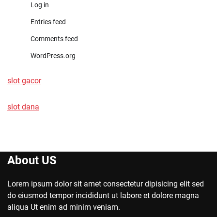
Log in
Entries feed
Comments feed
WordPress.org
slot gacor
slot dana
About US
Lorem ipsum dolor sit amet consectetur dipisicing elit sed
do eiusmod tempor incididunt ut labore et dolore magna
aliqua Ut enim ad minim veniam.