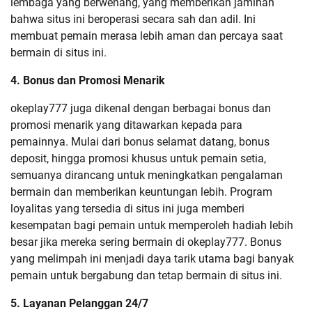
lembaga yang berwenang, yang memberikan jaminan
bahwa situs ini beroperasi secara sah dan adil. Ini
membuat pemain merasa lebih aman dan percaya saat
bermain di situs ini.
4. Bonus dan Promosi Menarik
okeplay777 juga dikenal dengan berbagai bonus dan
promosi menarik yang ditawarkan kepada para
pemainnya. Mulai dari bonus selamat datang, bonus
deposit, hingga promosi khusus untuk pemain setia,
semuanya dirancang untuk meningkatkan pengalaman
bermain dan memberikan keuntungan lebih. Program
loyalitas yang tersedia di situs ini juga memberi
kesempatan bagi pemain untuk memperoleh hadiah lebih
besar jika mereka sering bermain di okeplay777. Bonus
yang melimpah ini menjadi daya tarik utama bagi banyak
pemain untuk bergabung dan tetap bermain di situs ini.
5. Layanan Pelanggan 24/7