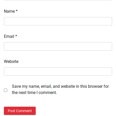
Name
*
Email
*
Website
Save my name, email, and website in this browser for
the next time I comment.