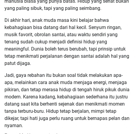
manusia biasa yang punya batas. Hidup yang sehat bukan
yang paling sibuk, tapi yang paling seimbang.
Di akhir hari, anak muda masa kini belajar bahwa
kebahagiaan bisa datang dari hal kecil. Senyum ringan,
musik favorit, obrolan santai, atau waktu sendiri yang
tenang sudah cukup menjadi definisi hidup yang
meaningful. Dunia boleh terus berubah, tapi prinsip untuk
tetap menikmati perjalanan dengan santai adalah hal yang
patut dijaga.
Jadi, gaya rebahan itu bukan soal tidak melakukan apa-
apa, melainkan cara anak muda menjaga energi, menjaga
pikiran, dan tetap merasa hidup di tengah hiruk pikuk dunia
modern. Karena kadang, kebahagiaan sederhana itu justru
datang saat kita berhenti sejenak dan menikmati momen
tanpa terburu-buru. Hidup tetap berjalan, mimpi tetap
dikejar, tapi hati juga perlu ruang untuk bernapas pelan dan
nyaman.