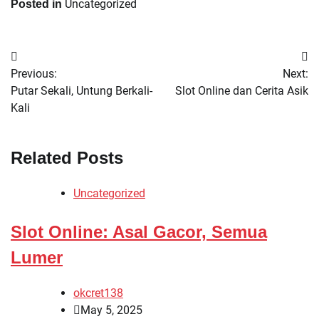
Uncategorized
Posted in
Post
Previous:
Next:
navigation
Putar Sekali, Untung Berkali-
Slot Online dan Cerita Asik
Kali
Related Posts
Uncategorized
Slot Online: Asal Gacor, Semua
Lumer
okcret138
May 5, 2025