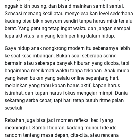
nggak bikin pusing, dan bisa dimainkan sambil santai.
Sensasi menang kecil atau menyelesaikan level sederhana
kadang bisa bikin senyum sendiri tanpa harus mikir terlalu
berat. Yang penting tetap ingat waktu dan jangan sampai
lupa aktivitas lain yang lebih penting dalam hidup.
Gaya hidup anak nongkrong modern itu sebenarnya lebih
ke soal keseimbangan. Bukan soal seberapa sering
bermain atau seberapa banyak hiburan yang dicoba, tapi
bagaimana menikmati waktu tanpa tekanan. Anak muda
yang keren bukan yang selalu online sepanjang hari,
melainkan yang tahu kapan harus aktif, kapan harus
istirahat, dan kapan harus fokus mengejar mimpi. Dunia
sekarang serba cepat, tapi hati tetap butuh ritme pelan
sesekali.
Rebahan juga bisa jadi momen refleksi kecil yang
meaningful. Sambil tiduran, kadang muncul ide-ide
random tentang masa depan, cita-cita, atau rencana