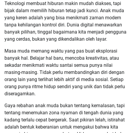
Teknologi membuat hiburan makin mudah diakses, tapi
bijak dalam memilih hiburan tetap jadi kunci. Anak muda
yang keren adalah yang bisa menikmati zaman modern
tanpa kehilangan kontrol diri. Dunia digital menawarkan
banyak pilihan, tinggal bagaimana kita menjadi pengguna
yang cerdas, bukan yang dikendalikan oleh layar.
Masa muda memang waktu yang pas buat eksplorasi
banyak hal. Belajar hal baru, mencoba kreativitas, atau
sekadar menikmati waktu santai semua punya nilai
masing-masing. Tidak perlu membandingkan diri dengan
orang lain yang terlihat lebih aktif di media sosial. Setiap
orang punya ritme hidup sendiri yang unik dan tidak perlu
diseragamkan.
Gaya rebahan anak muda bukan tentang kemalasan, tapi
tentang menemukan zona nyaman di tengah dunia yang
kadang terlalu cepat bergerak. Saat pikiran lelah, istirahat
adalah bentuk keberanian untuk mengakui bahwa kita