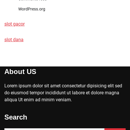
WordPress.org
slot gacor
slot dana
About US
Lorem ipsum dolor sit amet consectetur dipisicing elit sed
do eiusmod tempor incididunt ut labore et dolore magna
aliqua Ut enim ad minim veniam.
Search