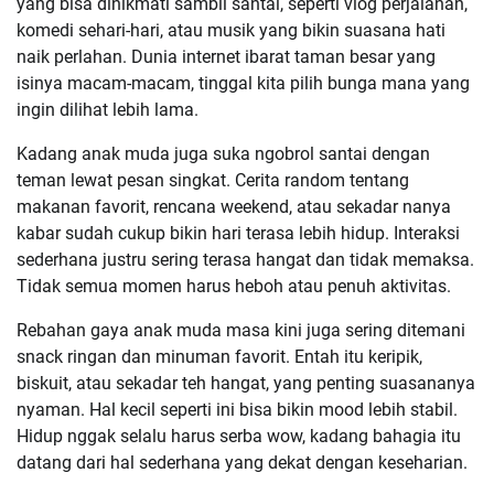
yang bisa dinikmati sambil santai, seperti vlog perjalanan,
komedi sehari-hari, atau musik yang bikin suasana hati
naik perlahan. Dunia internet ibarat taman besar yang
isinya macam-macam, tinggal kita pilih bunga mana yang
ingin dilihat lebih lama.
Kadang anak muda juga suka ngobrol santai dengan
teman lewat pesan singkat. Cerita random tentang
makanan favorit, rencana weekend, atau sekadar nanya
kabar sudah cukup bikin hari terasa lebih hidup. Interaksi
sederhana justru sering terasa hangat dan tidak memaksa.
Tidak semua momen harus heboh atau penuh aktivitas.
Rebahan gaya anak muda masa kini juga sering ditemani
snack ringan dan minuman favorit. Entah itu keripik,
biskuit, atau sekadar teh hangat, yang penting suasananya
nyaman. Hal kecil seperti ini bisa bikin mood lebih stabil.
Hidup nggak selalu harus serba wow, kadang bahagia itu
datang dari hal sederhana yang dekat dengan keseharian.