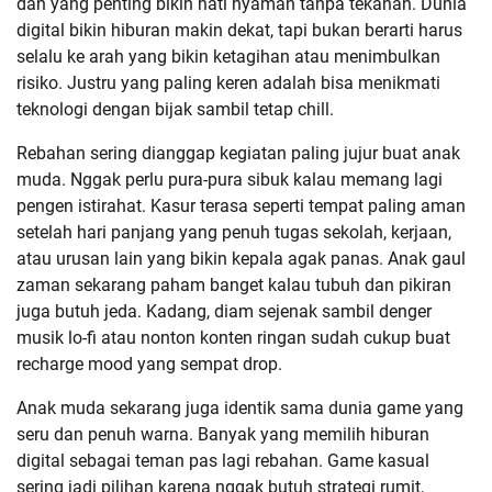
dan yang penting bikin hati nyaman tanpa tekanan. Dunia
digital bikin hiburan makin dekat, tapi bukan berarti harus
selalu ke arah yang bikin ketagihan atau menimbulkan
risiko. Justru yang paling keren adalah bisa menikmati
teknologi dengan bijak sambil tetap chill.
Rebahan sering dianggap kegiatan paling jujur buat anak
muda. Nggak perlu pura-pura sibuk kalau memang lagi
pengen istirahat. Kasur terasa seperti tempat paling aman
setelah hari panjang yang penuh tugas sekolah, kerjaan,
atau urusan lain yang bikin kepala agak panas. Anak gaul
zaman sekarang paham banget kalau tubuh dan pikiran
juga butuh jeda. Kadang, diam sejenak sambil denger
musik lo-fi atau nonton konten ringan sudah cukup buat
recharge mood yang sempat drop.
Anak muda sekarang juga identik sama dunia game yang
seru dan penuh warna. Banyak yang memilih hiburan
digital sebagai teman pas lagi rebahan. Game kasual
sering jadi pilihan karena nggak butuh strategi rumit,