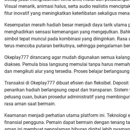
Visual menarik, animasi halus, serta audio realistis menci
fitur inovatif yang meningkatkan keterlibatan sekaligus men
Kesempatan meraih hadiah besar menjadi daya tarik utama p
menghadirkan sensasi kemenangan yang mengejutkan. Bahkan 
simbol tepat muncul pada kombinasi yang diinginkan. Rasa
terus mencoba putaran berikutnya, sehingga pengalaman 
Okeplay777 dirancang agar mudah digunakan semua kalangan
diakses. Pemula bisa langsung memulai tanpa harus memaha
dan mengikuti alur yang tersedia. Proses belajar berlangsun
Transaksi di Okeplay777 dibuat efisien dan fleksibel. Deposi
penarikan hadiah berlangsung cepat dan transparan. Siste
peluang cuan, bukan prosedur administratif yang membingun
rasa aman saat bermain.
Keamanan menjadi perhatian utama platform ini. Teknologi e
finansial pengguna. Pemain dapat bermain dengan tenang 
aman ini membuat pengalaman hiburan digital lebih nyaman,