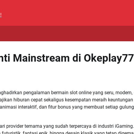
!
Anti Mainstream di Okeplay7
hadirkan pengalaman bermain slot online yang seru, modern,
jikan hiburan cepat sekaligus kesempatan meraih keuntungan
imasi interaktif, dan fitur bonus yang membuat setiap gulun
ri provider ternama yang sudah terpercaya di industri iGaming.
uturistik, fantasi epik, hingga desain klasik yang tetap digemar