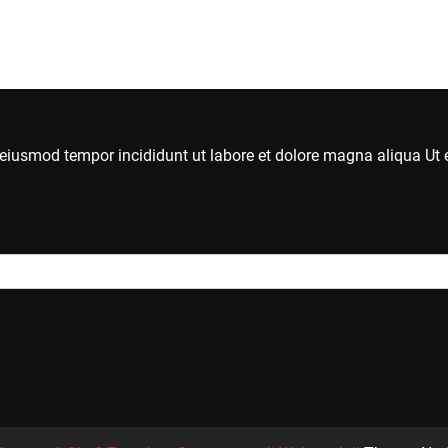
o eiusmod tempor incididunt ut labore et dolore magna aliqua U