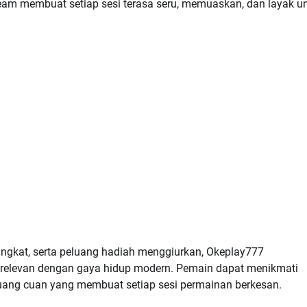
ream membuat setiap sesi terasa seru, memuaskan, dan layak u
angkat, serta peluang hadiah menggiurkan, Okeplay777
n relevan dengan gaya hidup modern. Pemain dapat menikmati
eluang cuan yang membuat setiap sesi permainan berkesan.