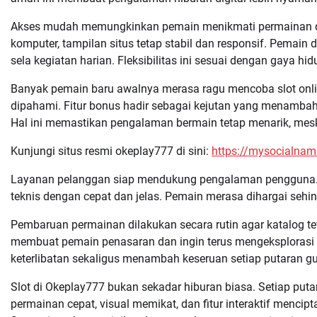
Akses mudah memungkinkan pemain menikmati permainan di b
komputer, tampilan situs tetap stabil dan responsif. Pemain 
sela kegiatan harian. Fleksibilitas ini sesuai dengan gaya 
Banyak pemain baru awalnya merasa ragu mencoba slot onl
dipahami. Fitur bonus hadir sebagai kejutan yang menambah
Hal ini memastikan pengalaman bermain tetap menarik, mesk
Kunjungi situs resmi okeplay777 di sini:
https://mysocialna
Layanan pelanggan siap mendukung pengalaman pengguna. 
teknis dengan cepat dan jelas. Pemain merasa dihargai sehin
Pembaruan permainan dilakukan secara rutin agar katalog tet
membuat pemain penasaran dan ingin terus mengeksplorasi 
keterlibatan sekaligus menambah keseruan setiap putaran g
Slot di Okeplay777 bukan sekadar hiburan biasa. Setiap pu
permainan cepat, visual memikat, dan fitur interaktif me