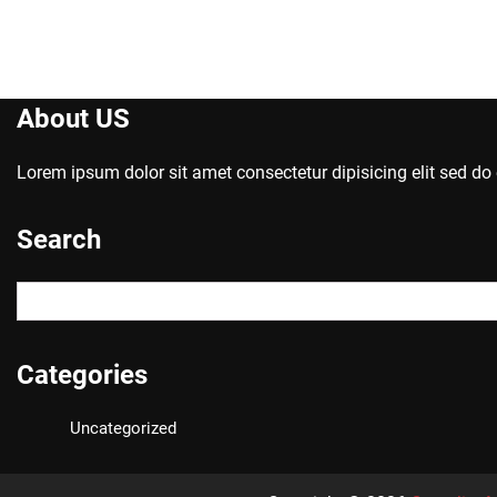
About US
Lorem ipsum dolor sit amet consectetur dipisicing elit sed d
Search
Search
for:
Categories
Uncategorized