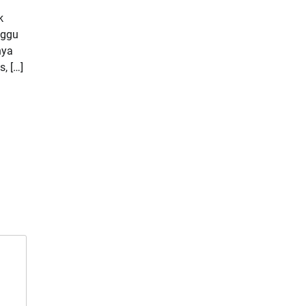
k
nggu
nya
, […]