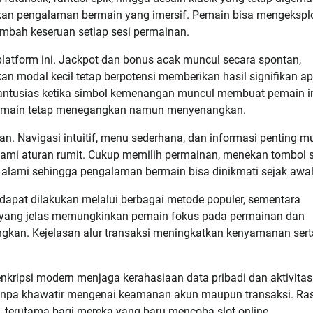
ptakan pengalaman bermain yang imersif. Pemain bisa mengekspl
ambah keseruan setiap sesi permainan.
latform ini. Jackpot dan bonus acak muncul secara spontan,
modal kecil tetap berpotensi memberikan hasil signifikan ap
 antusias ketika simbol kemenangan muncul membuat pemain i
bermain tetap menegangkan namun menyenangkan.
. Navigasi intuitif, menu sederhana, dan informasi penting 
mi aturan rumit. Cukup memilih permainan, menekan tombol s
g alami sehingga pengalaman bermain bisa dinikmati sejak awal
t dapat dilakukan melalui berbagai metode populer, sementara
m yang jelas memungkinkan pemain fokus pada permainan dan
gkan. Kejelasan alur transaksi meningkatkan kenyamanan sert
nkripsi modern menjaga kerahasiaan data pribadi dan aktivitas
tanpa khawatir mengenai keamanan akun maupun transaksi. Ra
 terutama bagi mereka yang baru mencoba slot online.