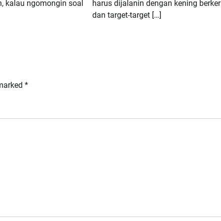
, kalau ngomongin soal
harus dijalanin dengan kening berker
dan target-target […]
 marked
*