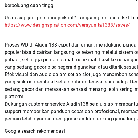
berpeluang cuan tinggi.
Udah siap jadi pemburu jackpot? Langsung meluncur ke Hal
https://www.designspiration.com/verayunita1388/saves/
Proses WD di Aladin138 cepat dan aman, mendukung pengala
populer bisa dicairkan langsung ke rekening melalui sistem
pribadi, sehingga pemain dapat menikmati hasil kemenanga
yang sedang gacor bisa segera digunakan atau ditarik sesua
Efek visual dan audio dalam setiap slot juga menambah sen
yang sinkron membuat setiap putaran terasa lebih hidup. De
sedang gacor dan merasakan sensasi menang lebih sering, m
platform.
Dukungan customer service Aladin138 selalu siap membantu b
support memberikan panduan cepat dan profesional, memast
pemain lebih nyaman menggunakan fitur ranking game tanpa 
Google search rekomendasi :