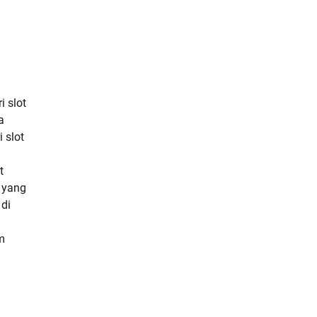
 slot
a
 slot
t
 yang
di
m