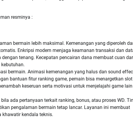
aman resminya :
man bermain lebih maksimal. Kemenangan yang diperoleh dari
 otomatis. Enkripsi modern menjaga keamanan transaksi dan dat
n dengan tenang. Kecepatan pencairan dana membuat cuan dari
i kebutuhan.
sasi bermain. Animasi kemenangan yang halus dan sound effec
ngan bantuan fitur ranking game, pemain bisa menargetkan slot
enambah keseruan serta motivasi untuk menjelajahi game lain 
ila ada pertanyaan terkait ranking, bonus, atau proses WD. Ti
ikan pengalaman bermain tetap lancar. Layanan ini membuat
khawatir kendala teknis.