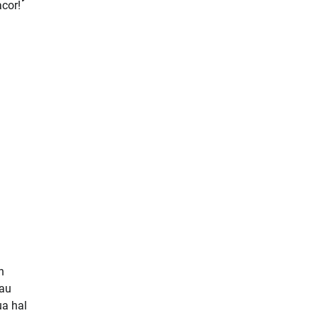
cor!
h
lau
a hal