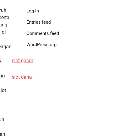
ruh
Log in
serta
Entries feed
kung
 di
Comments feed
WordPress.org
dengan
slot gacor
k
kan
slot dana
lot
un
dan