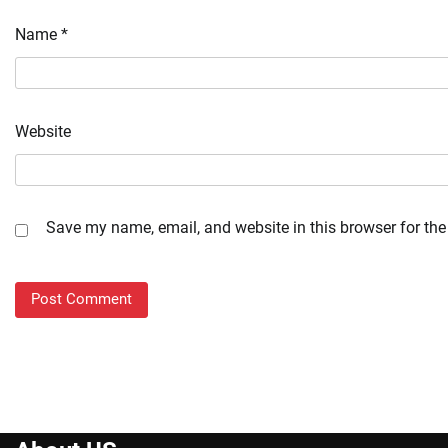
Name
*
Website
Save my name, email, and website in this browser for the