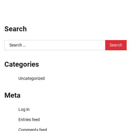
Search
Search
for:
Categories
Uncategorized
Meta
Log in
Entries feed
Comments feed