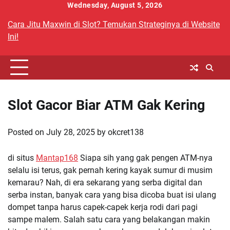
Skip
Wednesday, August 5, 2026
to
Cara Jitu Maxwin di Slot? Temukan Strateginya di Website
content
Ini!
Slot Gacor Biar ATM Gak Kering
Posted on
July 28, 2025
by
okcret138
di situs
Mantap168
Siapa sih yang gak pengen ATM-nya
selalu isi terus, gak pernah kering kayak sumur di musim
kemarau? Nah, di era sekarang yang serba digital dan
serba instan, banyak cara yang bisa dicoba buat isi ulang
dompet tanpa harus capek-capek kerja rodi dari pagi
sampe malem. Salah satu cara yang belakangan makin