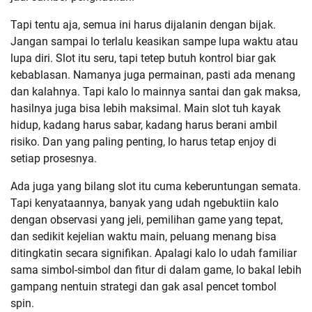
Tapi tentu aja, semua ini harus dijalanin dengan bijak.
Jangan sampai lo terlalu keasikan sampe lupa waktu atau
lupa diri. Slot itu seru, tapi tetep butuh kontrol biar gak
kebablasan. Namanya juga permainan, pasti ada menang
dan kalahnya. Tapi kalo lo mainnya santai dan gak maksa,
hasilnya juga bisa lebih maksimal. Main slot tuh kayak
hidup, kadang harus sabar, kadang harus berani ambil
risiko. Dan yang paling penting, lo harus tetap enjoy di
setiap prosesnya.
Ada juga yang bilang slot itu cuma keberuntungan semata.
Tapi kenyataannya, banyak yang udah ngebuktiin kalo
dengan observasi yang jeli, pemilihan game yang tepat,
dan sedikit kejelian waktu main, peluang menang bisa
ditingkatin secara signifikan. Apalagi kalo lo udah familiar
sama simbol-simbol dan fitur di dalam game, lo bakal lebih
gampang nentuin strategi dan gak asal pencet tombol
spin.