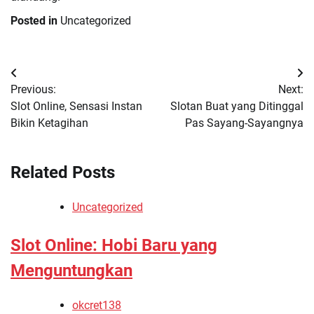
Posted in
Uncategorized
Post
Previous:
Next:
navigation
Slot Online, Sensasi Instan
Slotan Buat yang Ditinggal
Bikin Ketagihan
Pas Sayang-Sayangnya
Related Posts
Uncategorized
Slot Online: Hobi Baru yang
Menguntungkan
okcret138