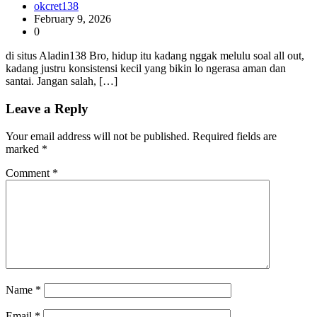
okcret138
February 9, 2026
0
di situs Aladin138 Bro, hidup itu kadang nggak melulu soal all out,
kadang justru konsistensi kecil yang bikin lo ngerasa aman dan
santai. Jangan salah, […]
Leave a Reply
Your email address will not be published.
Required fields are
marked
*
Comment
*
Name
*
Email
*