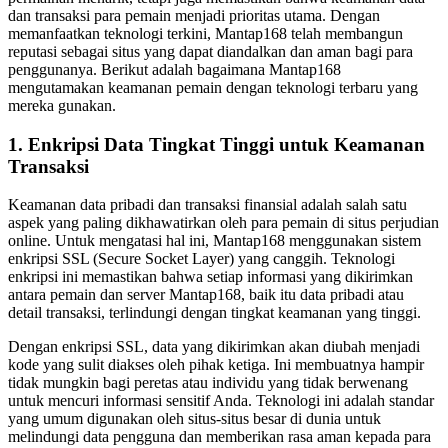
dan transaksi para pemain menjadi prioritas utama. Dengan
memanfaatkan teknologi terkini, Mantap168 telah membangun
reputasi sebagai situs yang dapat diandalkan dan aman bagi para
penggunanya. Berikut adalah bagaimana Mantap168
mengutamakan keamanan pemain dengan teknologi terbaru yang
mereka gunakan.
1.
Enkripsi Data Tingkat Tinggi untuk Keamanan
Transaksi
Keamanan data pribadi dan transaksi finansial adalah salah satu
aspek yang paling dikhawatirkan oleh para pemain di situs perjudian
online. Untuk mengatasi hal ini, Mantap168 menggunakan sistem
enkripsi SSL (Secure Socket Layer) yang canggih. Teknologi
enkripsi ini memastikan bahwa setiap informasi yang dikirimkan
antara pemain dan server Mantap168, baik itu data pribadi atau
detail transaksi, terlindungi dengan tingkat keamanan yang tinggi.
Dengan enkripsi SSL, data yang dikirimkan akan diubah menjadi
kode yang sulit diakses oleh pihak ketiga. Ini membuatnya hampir
tidak mungkin bagi peretas atau individu yang tidak berwenang
untuk mencuri informasi sensitif Anda. Teknologi ini adalah standar
yang umum digunakan oleh situs-situs besar di dunia untuk
melindungi data pengguna dan memberikan rasa aman kepada para