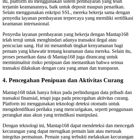
itu, platform ini menggunakan sistem pembayaran yang telah
terjamin keamanannya, baik untuk deposit maupun penarikan.
Selain menggunakan enkripsi SSL, mereka bekerja sama dengan
penyedia layanan pembayaran terpercaya yang memiliki sertifikasi
keamanan internasional.
Penyedia layanan pembayaran yang bekerja dengan Mantap168
telah teruji untuk menghindari adanya transaksi ilegal atau
pencucian uang. Hal ini menambah tingkat kenyamanan bagi
pemain yang khawatir tentang keamanan dana mereka. Selain itu,
proses penarikan dana di Mantap168 juga dirancang untuk
meminimalisir risiko penipuan dan memastikan bahwa semua
transaksi dilakukan dengan cara yang aman dan transparan.
4.
Pencegahan Penipuan dan Aktivitas Curang
Mantap168 tidak hanya fokus pada perlindungan data pribadi dan
transaksi finansial, tetapi juga pada pencegahan aktivitas curang.
Platform ini menggunakan teknologi deteksi otomatis untuk
mengidentifikasi perilaku yang mencurigakan, seperti penggunaan
perangkat atau akun yang terindikasi manipulasi.
Dengan teknologi ini, Mantap168 dapat mendeteksi dan mencegah
kecurangan yang dapat merugikan pemain lain atau merusak
integritas permainan. Pemain yang terbukti melakukan kecurangan