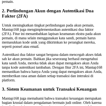
pemain.
2.
Perlindungan Akun dengan Autentikasi Dua
Faktor (2FA)
Untuk meningkatkan tingkat perlindungan pada akun pemain,
Mantap168 juga mengimplementasikan autentikasi dua faktor
(2FA). Fitur ini menambahkan lapisan keamanan ekstra pada akun
pemain, di mana selain menggunakan kata sandi, pemain harus
memasukkan kode unik yang dikirimkan ke perangkat mereka,
seperti ponsel atau email.
Autentikasi dua faktor sangat berguna dalam mencegah akses tidak
sah ke akun pemain. Bahkan jika seseorang berhasil mengetahui
kata sandi Anda, mereka tidak akan dapat mengakses akun Anda
tanpa kode autentikasi tambahan. Dengan fitur 2FA ini, Mantap168
memastikan bahwa hanya Anda yang dapat mengakses akun Anda,
memberikan rasa aman dalam setiap transaksi dan interaksi di
platform.
3.
Sistem Keamanan untuk Transaksi Keuangan
Mantap168 juga memahami bahwa transaksi keuangan merupakan
bagian krusial dalam pengalaman bermain judi online. Oleh karena